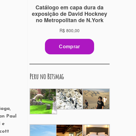
Peru no Bitsmag
iaga,
an Paul
 e
cott