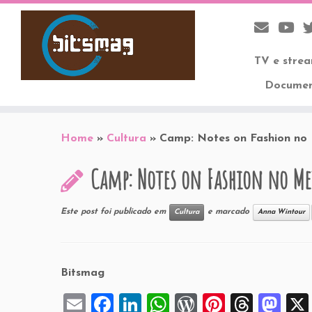
TV e stre
Documen
Skip
to
Home
»
Cultura
»
Camp: Notes on Fashion no 
content
Camp: Notes on Fashion no Me
Este post foi publicado em
e marcado
Cultura
Anna Wintour
Bitsmag
E
F
Li
W
W
Pi
T
M