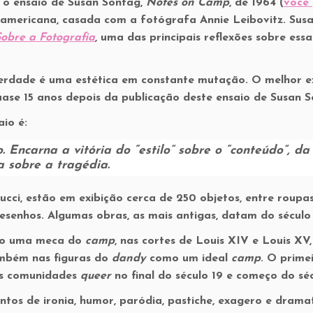
 o ensaio de Susan Sontag,
Notes on Camp
, de 1964 (
você
l americana, casada com a fotógrafa Annie Leibovitz. Sus
obre a Fotografia
, uma das principais reflexões sobre essa
verdade é uma estética em constante mutação. O melhor 
quase 15 anos depois da publicação deste ensaio de Susan 
io é:
 Encarna a vitória do “estilo” sobre o “conteúdo”, da
a sobre a tragédia.
ucci, estão em exibição cerca de 250 objetos, entre roupa
 desenhos. Algumas obras, as mais antigas, datam do século
omo uma meca do
camp
, nas cortes de Louis XIV e Louis XV
ambém nas figuras do
dandy
como um ideal
camp
. O prime
las comunidades
queer
no final do século 19 e começo do sé
ntos de ironia, humor, paródia, pastiche, exagero e drama