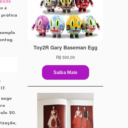
 pode
an é
 prática
exemplo
Sontag.
s
 17.
, auge
iro
culo 20.
tização,