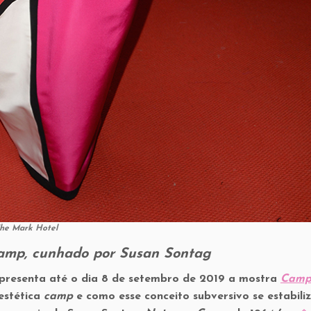
The Mark Hotel
amp, cunhado por Susan Sontag
presenta até o dia 8 de setembro de 2019 a mostra
Camp
estética
camp
e como esse conceito subversivo se estabili