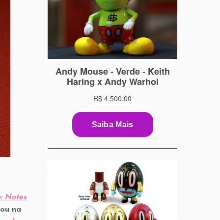
: Notes
zou na