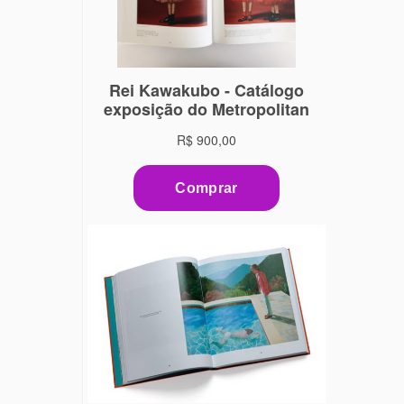
Thierry Mugler à direita – foto: The Metropolitan Museum of