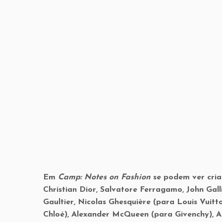
Camp segundo Susan Sontag – foto: The Metropolitan M
Em
Camp: Notes on Fashion
se podem ver cria
Christian Dior, Salvatore Ferragamo, John Gall
Gaultier, Nicolas Ghesquière (para Louis Vuitt
Chloé), Alexander McQueen (para Givenchy), Ale