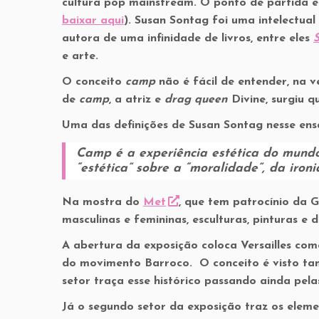
cultura pop mainstream. O ponto de partida é
baixar aqui
). Susan Sontag foi uma intelectua
autora de uma infinidade de livros, entre eles
S
e arte.
O conceito
camp
não é fácil de entender, na 
de
camp
, a atriz e
drag queen
Divine, surgiu 
Uma das definições de Susan Sontag nesse ensa
Camp
é a experiência estética do mundo.
“estética” sobre a “moralidade”, da ironi
Na mostra do
Met
, que tem patrocínio da G
masculinas e femininas, esculturas, pinturas e
A abertura da exposição coloca Versailles c
do movimento Barroco. O conceito é visto t
setor traça esse histórico passando ainda pe
Já o segundo setor da exposição traz os eleme