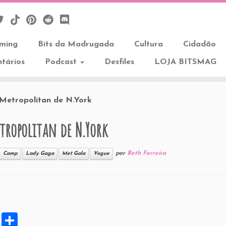
aming
Bits da Madrugada
Cultura
Cidadão
tários
Podcast
Desfiles
LOJA BITSMAG
Metropolitan de N.York
tropolitan de N.York
por
Beth Ferreira
Camp
Lady Gaga
Met Gala
Vogue
X
S