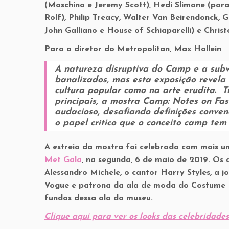
(Moschino e Jeremy Scott), Hedi Slimane (para
Rolf), Philip Treacy, Walter Van Beirendonck, 
John Galliano e House of Schiaparelli) e Chris
Para o diretor do Metropolitan, Max Hollein
A natureza disruptiva do Camp e a sub
banalizados, mas esta exposição revela
cultura popular como na arte erudita. 
principais, a mostra
Camp: Notes on Fas
audacioso, desafiando definições conven
o papel crítico que o conceito
camp
tem 
A estreia da mostra foi celebrada com mais um
Met Gala
, na segunda, 6 de maio de 2019. Os a
Alessandro Michele, o cantor Harry Styles, a j
Vogue e patrona da ala de moda do Costume I
fundos dessa ala do museu.
Clique aqui para ver os looks das celebridade