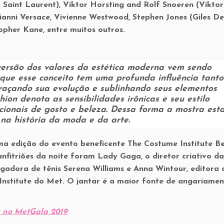
 Saint Laurent), Viktor Horsting and Rolf Snoeren (Vikto
Gianni Versace, Vivienne Westwood, Stephen Jones (Giles D
topher Kane, entre muitos outros.
versão dos valores da estética moderna vem sendo
 que esse conceito tem uma profunda influência tanto
Traçando sua evolução e sublinhando seus elementos
hion
denota as sensibilidades irônicas e seu estilo
cionais de gosto e beleza. Dessa forma a mostra est
na história da moda e da arte.
a edição do evento beneficente The Costume Institute Ben
nfitriões da noite foram Lady Gaga, o diretor criativo da
ogadora de tênis Serena Williams e Anna Wintour, editora 
nstitute do Met. O jantar é a maior fonte de angariamen
s no MetGala 2019