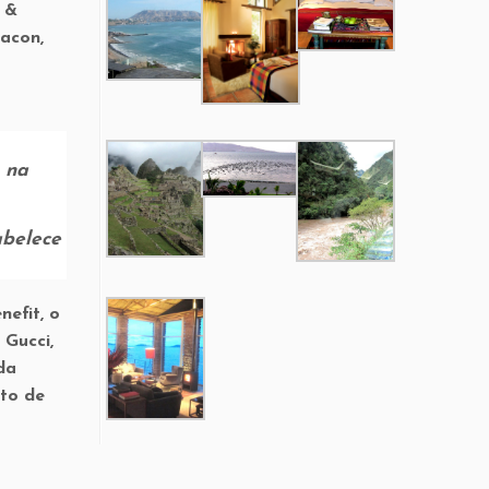
r &
eacon,
 na
abelece
efit, o
 Gucci,
da
to de