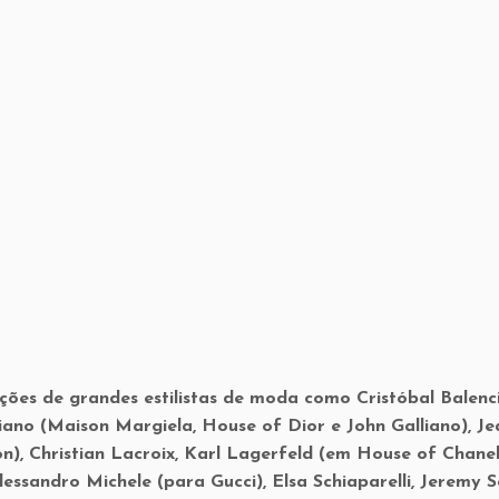
useum of Art, BFA.com/Zach Hilty
ções de grandes estilistas de moda como Cristóbal Balenc
iano (Maison Margiela, House of Dior e John Galliano), Je
on), Christian Lacroix, Karl Lagerfeld (em House of Chanel
ssandro Michele (para Gucci), Elsa Schiaparelli, Jeremy S