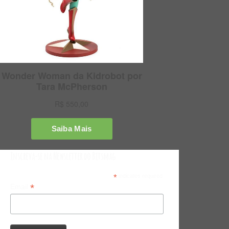
Inscreva-se na Newsletter do Bitsmag
*
indicates required
*
Email