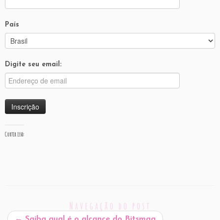
País
Digite seu email:
Curtir isso:
Navegação do post
←
Saiba qual é o alcance do Bitsmag