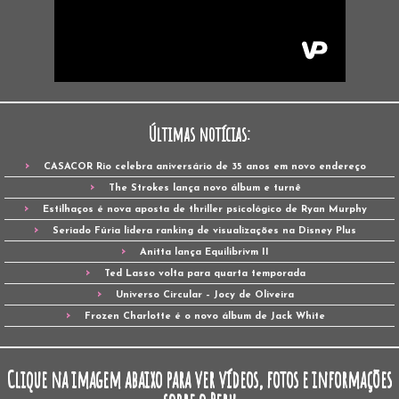
Últimas notícias:
CASACOR Rio celebra aniversário de 35 anos em novo endereço
The Strokes lança novo álbum e turnê
Estilhaços é nova aposta de thriller psicológico de Ryan Murphy
Seriado Fúria lidera ranking de visualizações na Disney Plus
Anitta lança Equilibrivm II
Ted Lasso volta para quarta temporada
Universo Circular – Jocy de Oliveira
Frozen Charlotte é o novo álbum de Jack White
Clique na imagem abaixo para ver vídeos, fotos e informações