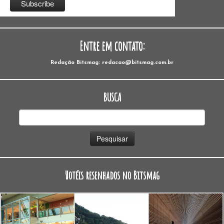
Entre em contato:
Redação Bitsmag: redacao@bitsmag.com.br
BUSCA
Pesquisar
por:
Hotéis resenhados no Bitsmag