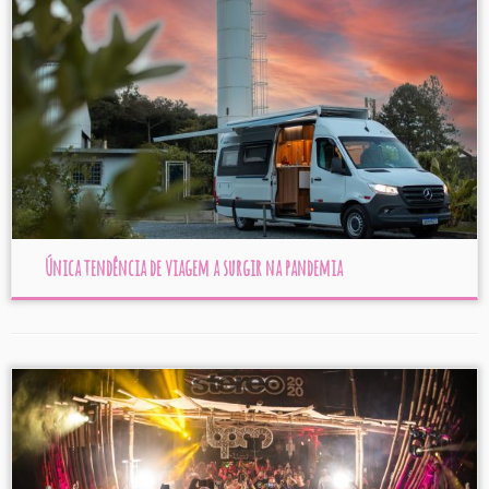
Única tendência de viagem a surgir na pandemia