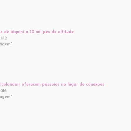
s de biquini a 30 mil pés de altitude
2012
iagem"
Icelandair oferecem passeios no lugar de conexões
2016
iagem"