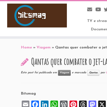
TV e stre
Documen
Skip
to
Home
»
Viagem
»
Qantas quer combater o jet
content
Qantas quer combater o jet-l
Este post foi publicado em
e marcado
por
Viagem
Qantas
Bitsmag
E
F
Li
W
W
Pi
T
M