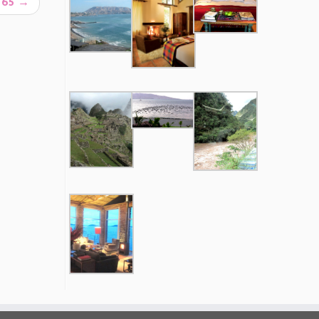
s 65
→