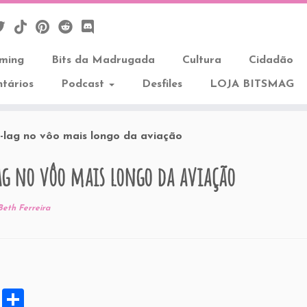
aming
Bits da Madrugada
Cultura
Cidadão
tários
Podcast
Desfiles
LOJA BITSMAG
-lag no vôo mais longo da aviação
ag no vôo mais longo da aviação
Beth Ferreira
X
S