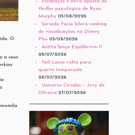
Estilhaços é nova aposta de
thriller psicológico de Ryan
Murphy
05/08/2026
Seriado Fúria lidera ranking
de visualizações na Disney
ido. O
Plus
05/08/2026
Anitta lança Equilibrivm II
28/07/2026
o a seus
Ted Lasso volta para
erkins
quarta temporada
28/07/2026
da
Universo Circular – Jocy de
a
Oliveira
27/07/2026
camomila