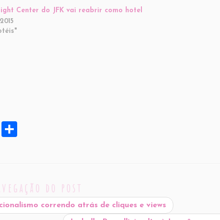
ight Center do JFK vai reabrir como hotel
2015
téis"
X
S
h
ar
e
avegação do post
cionalismo correndo atrás de cliques e views