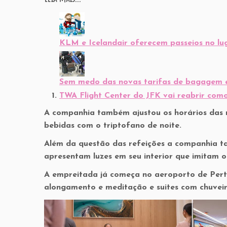
KLM e Icelandair oferecem passeios no lu
Sem medo das novas tarifas de bagagem e
TWA Flight Center do JFK vai reabrir como
A companhia também ajustou os horários das 
bebidas com o triptofano de noite.
Além da questão das refeições a companhia t
apresentam luzes em seu interior que imitam o
A empreitada já começa no aeroporto de Pert
alongamento e meditação e suites com chuveiro