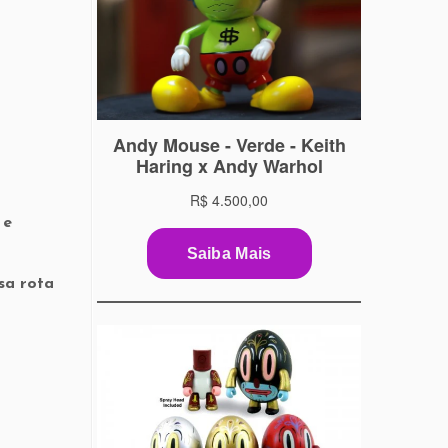
 e
sa rota