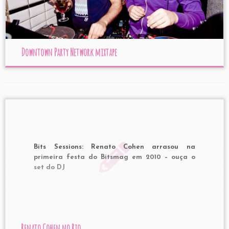
Downtown Party Network mixtape
Bits Sessions: Renato Cohen arrasou na
primeira festa do Bitsmag em 2010 – ouça o
set do DJ
Renato Cohen no Rio