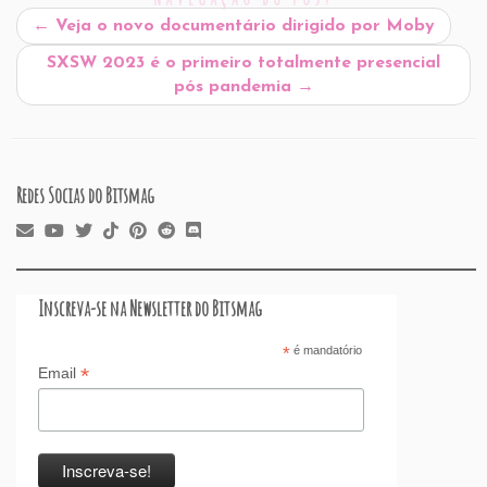
b
dI
A
re
t
d
d
←
Veja o novo documentário dirigido por Moby
o
n
p
ss
s
o
SXSW 2023 é o primeiro totalmente presencial
o
p
n
pós pandemia
→
k
Redes Socias do Bitsmag
Inscreva-se na Newsletter do Bitsmag
*
é mandatório
*
Email