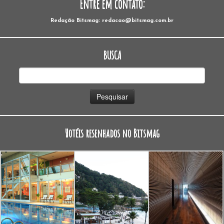
Entre em contato:
Redação Bitsmag: redacao@bitsmag.com.br
BUSCA
Pesquisar
por:
Hotéis resenhados no Bitsmag