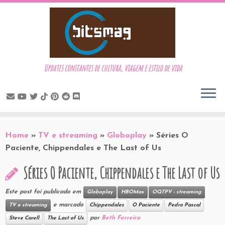
Updates constantes de cultura, viagem e estilo de vida
Skip
to
Home
»
TV e streaming
»
Globoplay
»
Séries O
content
Paciente, Chippendales e The Last of Us
Séries O Paciente, Chippendales e The Last of Us
Este post foi publicado em
Globoplay
HBOMax
OQTPV - streaming
e marcado
TV e streaming
Chippendales
O Paciente
Pedro Pascal
por
Beth Ferreira
Steve Carell
The Last of Us