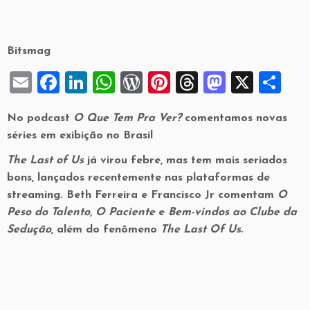
Bitsmag
E
F
Li
W
W
Pi
T
M
X
S
m
a
n
h
or
nt
hr
a
h
No podcast
O Que Tem Pra Ver?
comentamos novas
ai
c
k
at
d
er
e
st
ar
séries em exibição no Brasil
l
e
e
s
P
es
a
o
e
The Last of Us
já virou febre, mas tem mais seriados
b
dI
A
re
t
d
d
bons, lançados recentemente nas plataformas de
o
n
p
ss
s
o
streaming. Beth Ferreira e Francisco Jr comentam
O
o
p
n
Peso do Talento
,
O Paciente
e
Bem-vindos ao Clube da
Sedução
, além do fenômeno
The Last Of Us.
k