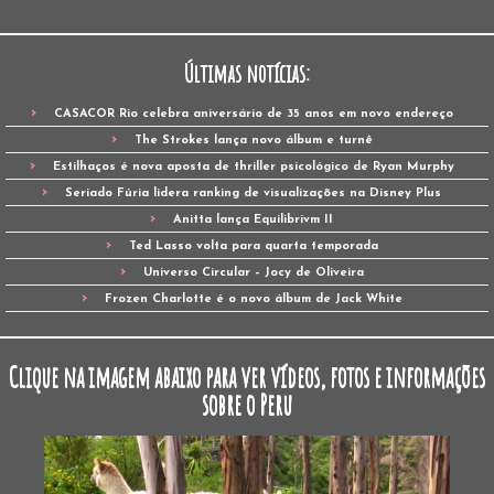
Últimas notícias:
CASACOR Rio celebra aniversário de 35 anos em novo endereço
The Strokes lança novo álbum e turnê
Estilhaços é nova aposta de thriller psicológico de Ryan Murphy
Seriado Fúria lidera ranking de visualizações na Disney Plus
Anitta lança Equilibrivm II
Ted Lasso volta para quarta temporada
Universo Circular – Jocy de Oliveira
Frozen Charlotte é o novo álbum de Jack White
Clique na imagem abaixo para ver vídeos, fotos e informações
sobre o Peru