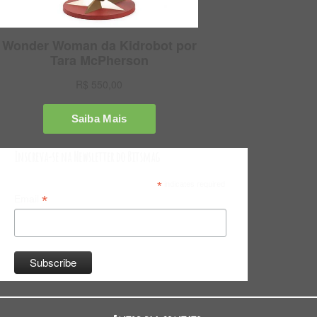
Inscreva-se na Newsletter do Bitsmag
*
indicates required
*
Email