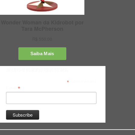
Inscreva-se na Newsletter do Bitsmag
*
indicates required
*
Email