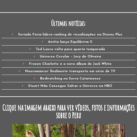
Últimas notícias:
Seriado Fúria lidera ranking de visualizações na Disney Plus
Anitta lança Equilibrivm II
Ted Lasso volta para quarta temporada
Universo Circular – Jocy de Oliveira
Frozen Charlotte é o novo álbum de Jack White
Neuromancer finalmente transposto em série de TV
Birdwatching na Serra Catarinense
Stuart Não Consegue Salvar o Universo na HBO
Clique na imagem abaixo para ver vídeos, fotos e informações
sobre o Peru