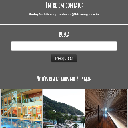
Entre em contato:
Redação Bitsmag: redacao@bitsmag.com.br
BUSCA
Pesquisar
por:
Hotéis resenhados no Bitsmag