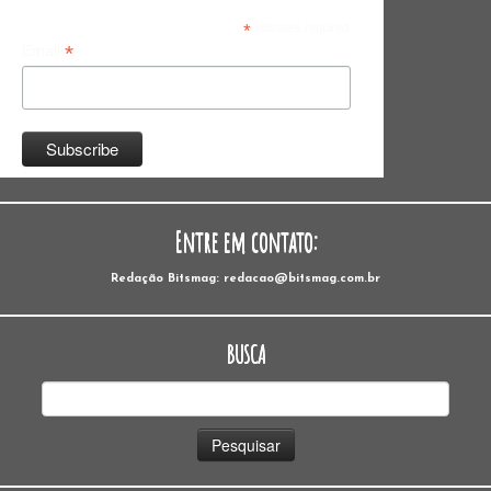
*
indicates required
*
Email
Entre em contato:
Redação Bitsmag: redacao@bitsmag.com.br
BUSCA
Pesquisar
por: