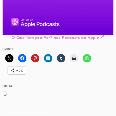
O Que Tem pra Ver? nos Podcasts da Apple
Compartilhe:
Mais
Curtir isso:
Carregando...