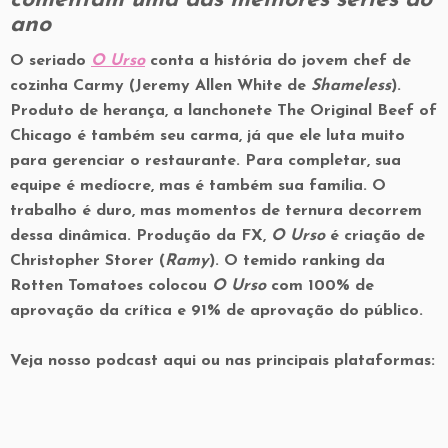
comentam uma das melhores séries do
ano
O seriado
O Urso
conta a história do jovem chef de
cozinha Carmy (Jeremy Allen White de
Shameless
).
Produto de herança, a lanchonete The Original Beef of
Chicago é também seu carma, já que ele luta muito
para gerenciar o restaurante. Para completar, sua
equipe é medíocre, mas é também sua família. O
trabalho é duro, mas momentos de ternura decorrem
dessa dinâmica. Produção da FX,
O Urso
é criação de
Christopher Storer (
Ramy
). O temido ranking da
Rotten Tomatoes colocou
O Urso
com 100% de
aprovação da crítica e 91% de aprovação do público.
Veja nosso podcast aqui ou nas principais plataformas: