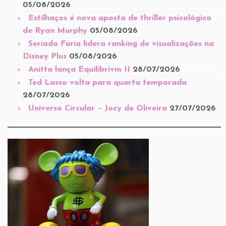
05/08/2026
Estilhaços é nova aposta de thriller psicológico
de Ryan Murphy
05/08/2026
Seriado Fúria lidera ranking de visualizações na
Disney Plus
05/08/2026
Anitta lança Equilibrivm II
28/07/2026
Ted Lasso volta para quarta temporada
28/07/2026
Universo Circular – Jocy de Oliveira
27/07/2026