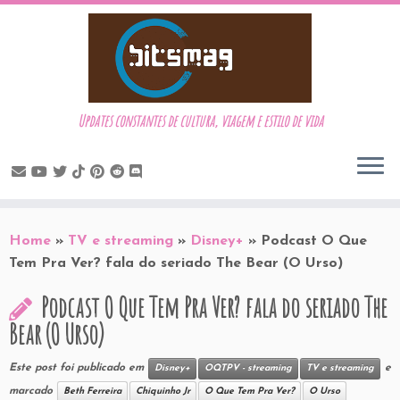
Updates constantes de cultura, viagem e estilo de vida
Skip
to
Home
»
TV e streaming
»
Disney+
»
Podcast O Que
content
Tem Pra Ver? fala do seriado The Bear (O Urso)
Podcast O Que Tem Pra Ver? fala do seriado The
Bear (O Urso)
Este post foi publicado em
e
Disney+
OQTPV - streaming
TV e streaming
marcado
Beth Ferreira
Chiquinho Jr
O Que Tem Pra Ver?
O Urso