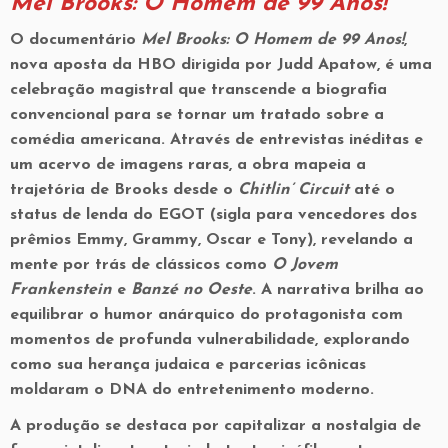
Mel Brooks: O Homem de 99 Anos!
O documentário
Mel Brooks: O Homem de 99 Anos!
,
nova aposta da HBO dirigida por Judd Apatow, é uma
celebração magistral que transcende a biografia
convencional para se tornar um tratado sobre a
comédia americana. Através de entrevistas inéditas e
um acervo de imagens raras, a obra mapeia a
trajetória de Brooks desde o
Chitlin’ Circuit
até o
status de lenda do EGOT (sigla para vencedores dos
prêmios Emmy, Grammy, Oscar e Tony), revelando a
mente por trás de clássicos como
O Jovem
Frankenstein
e
Banzé no Oeste
. A narrativa brilha ao
equilibrar o humor anárquico do protagonista com
momentos de profunda vulnerabilidade, explorando
como sua herança judaica e parcerias icônicas
moldaram o DNA do entretenimento moderno.
A produção se destaca por capitalizar a nostalgia de