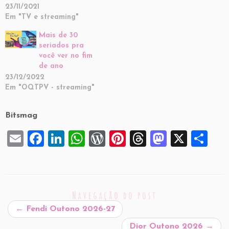
23/11/2021
Em "TV e streaming"
Mais de 30
seriados pra
você ver no fim
de ano
23/12/2022
Em "OQTPV - streaming"
Bitsmag
E
F
Li
W
W
Pi
T
M
X
S
m
a
n
h
or
nt
hr
a
h
ai
c
k
at
d
er
e
st
ar
l
e
e
s
P
es
a
o
e
Navegação do post
b
dI
A
re
t
d
d
←
Fendi Outono 2026-27
o
n
p
ss
s
o
Dior Outono 2026
→