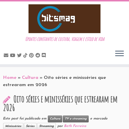
Updates constantes de cultura, viagem e estilo de vida
Skip
to
Home
»
Cultura
»
Oito séries e minisséries que
content
estrearam em 2026
Oito séries e minisséries que estrearam em
2026
Este post foi publicado em
e marcado
Cultura
TV e streaming
por
Beth Ferreira
Minisséries
Séries
Streaming