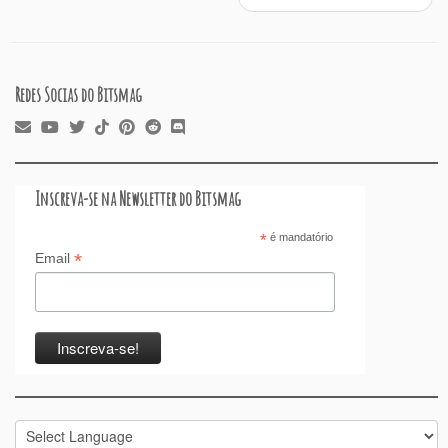
o
p
n
k
Redes Socias do Bitsmag
Inscreva-se na Newsletter do Bitsmag
*
é mandatório
*
Email