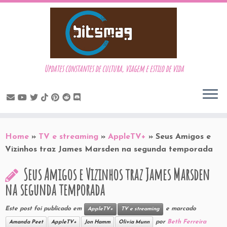
Updates constantes de cultura, viagem e estilo de vida
Skip
to
Home
»
TV e streaming
»
AppleTV+
»
Seus Amigos e
content
Vizinhos traz James Marsden na segunda temporada
Seus Amigos e Vizinhos traz James Marsden
na segunda temporada
Este post foi publicado em
e marcado
AppleTV+
TV e streaming
por
Beth Ferreira
Amanda Peet
AppleTV+
Jon Hamm
Olivia Munn