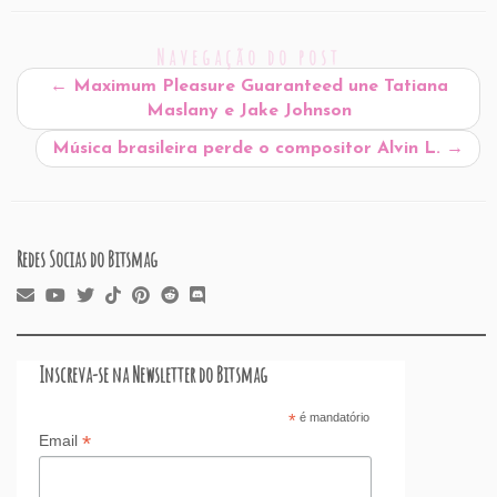
ai
c
k
at
d
er
e
st
ar
l
e
e
s
P
es
a
o
e
Navegação do post
b
dI
A
re
t
d
d
←
Maximum Pleasure Guaranteed une Tatiana
o
n
p
ss
s
o
Maslany e Jake Johnson
o
p
n
Música brasileira perde o compositor Alvin L.
→
k
Redes Socias do Bitsmag
Inscreva-se na Newsletter do Bitsmag
*
é mandatório
*
Email