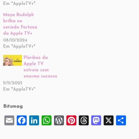
Em "AppleTV+"
Maya Rudolph
brilha no
seriado Fortuna
da Apple TV+
08/10/2024
Em "AppleTV+"
Pluribus da
Apple TV
estreia com
enorme sucesso
11/11/2025
Em "AppleTV+"
Bitsmag
E
F
Li
W
W
Pi
T
M
X
S
m
a
n
h
or
nt
hr
a
h