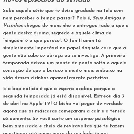
novos episódios do seriado
Sabe aquela série que te deixa grudado na tela sem
nem perceber o tempo passar? Pois é,
Seus Amigos e
Vizinhos
chegou de mansinho e entregou tudo o que a
gente gosta: drama, segredo e aquele clima de
“ninguém é o que parece”. O Jon Hamm tá
simplesmente impecável no papel daquele cara que a
gente não sabe se abraça ou se investiga. A primeira
temporada deixou um monte de ponta solta e aquela
sensação de que o buraco é muito mais embaixo na
vida desses vizinhos aparentemente perfeitos.
E a boa notícia é que a espera acabou porque a
segunda temporada já está disponível. Estreou dia 3
de abril na Apple TV! O bicho vai pegar de verdade
agora que as máscaras começaram a cair e a tensão
só aumenta. Se você curte um suspense psicológico
bem amarrado e cheio de reviravoltas que te fazem
questionar até quem mora do seu lado, já vai