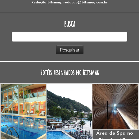
Redação Bitsmag: redacao@bitsmag.com.br
BUSCA
Pesquisar
por:
Hotéis resenhados no Bitsmag
Área de Spa no