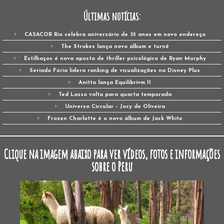
Últimas notícias:
CASACOR Rio celebra aniversário de 35 anos em novo endereço
The Strokes lança novo álbum e turnê
Estilhaços é nova aposta de thriller psicológico de Ryan Murphy
Seriado Fúria lidera ranking de visualizações na Disney Plus
Anitta lança Equilibrivm II
Ted Lasso volta para quarta temporada
Universo Circular – Jocy de Oliveira
Frozen Charlotte é o novo álbum de Jack White
Clique na imagem abaixo para ver vídeos, fotos e informações
sobre o Peru