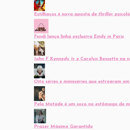
Estilhaços é nova aposta de thriller psico
Fendi lança linha exclusiva Emily in Paris
John F Kennedy Jr e Carolyn Bessette na 
Oito séries e minisséries que estrearam e
Pela Metade é um soco no estômago de ma
Prazer Máximo Garantido