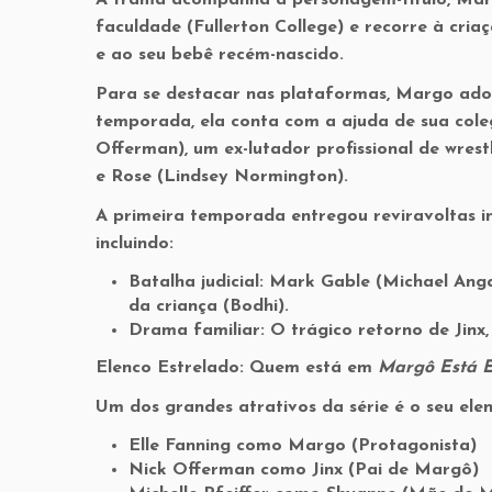
faculdade (Fullerton College) e recorre à cri
e ao seu bebê recém-nascido.
Para se destacar nas plataformas, Margo adot
temporada, ela conta com a ajuda de sua coleg
Offerman), um ex-lutador profissional de wres
e Rose (Lindsey Normington).
A primeira temporada entregou reviravoltas i
incluindo:
Batalha judicial: Mark Gable (Michael An
da criança (Bodhi).
Drama familiar: O trágico retorno de Jinx
Elenco Estrelado: Quem está em
Margô Está 
Um dos grandes atrativos da série é o seu elen
Elle Fanning como Margo (Protagonista)
Nick Offerman como Jinx (Pai de Margô)