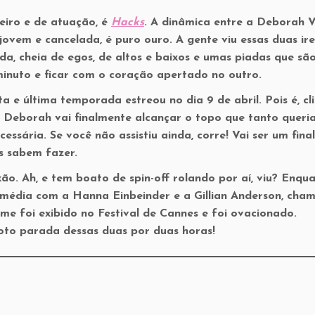
eiro e de atuação, é
Hacks
. A dinâmica entre a Deborah V
 jovem e cancelada, é puro ouro. A gente viu essas duas i
a, cheia de egos, de altos e baixos e umas piadas que sã
minuto e ficar com o coração apertado no outro.
ta e última temporada estreou no dia 9 de abril. Pois é, c
 Deborah vai finalmente alcançar o topo que tanto queria
ssária. Se você não assistiu ainda, corre! Vai ser um final
s sabem fazer.
o. Ah, e tem boato de spin-off rolando por aí, viu? Enqu
e comédia com a Hanna Einbeinder e a Gillian Anderson, cha
ilme foi exibido no Festival de Cannes e foi ovacionado.
oto parada dessas duas por duas horas!