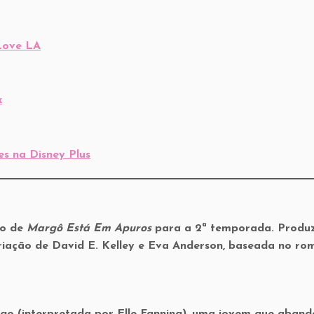
Love LA
x
es na Disney Plus
ão de
Margô Está Em Apuros
para a 2ª temporada. Produ
riação de David E. Kelley e Eva Anderson, baseada no ro
o (interpretada por Elle Fanning), uma jovem que aband