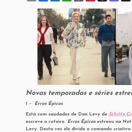
m
a
n
h
or
nt
hr
a
ai
c
k
at
d
er
e
st
l
e
e
s
P
es
a
o
b
dI
A
re
t
d
d
o
n
p
ss
s
o
o
p
n
k
Novas temporadas e séries estre
1 –
Erros Épicos
Está com saudades de Dan Levy de
Schitt’s C
escreve o roteiro.
Erros Épicos
estreou na Netf
Levy. Desta vez ele divide o comando criativo