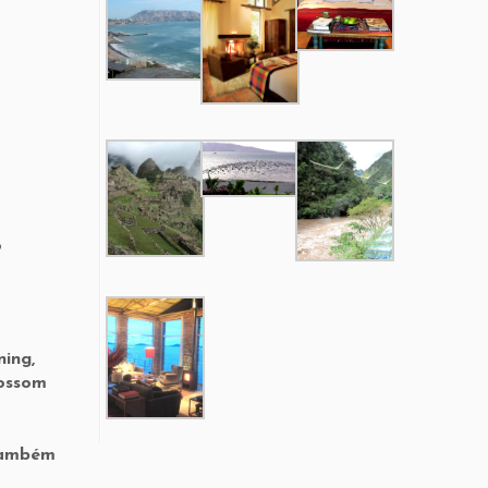
o
ning,
lossom
 também