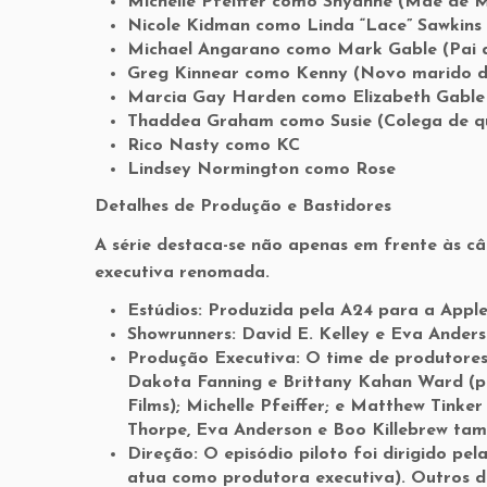
Michelle Pfeiffer como Shyanne (Mãe de 
Nicole Kidman como Linda “Lace” Sawkins (
Michael Angarano como Mark Gable (Pai 
Greg Kinnear como Kenny (Novo marido d
Marcia Gay Harden como Elizabeth Gable
Thaddea Graham como Susie (Colega de q
Rico Nasty como KC
Lindsey Normington como Rose
Detalhes de Produção e Bastidores
A série destaca-se não apenas em frente às c
executiva renomada.
Estúdios: Produzida pela A24 para a Appl
Showrunners: David E. Kelley e Eva Anders
Produção Executiva: O time de produtores 
Dakota Fanning e Brittany Kahan Ward (pel
Films); Michelle Pfeiffer; e Matthew Tinker
Thorpe, Eva Anderson e Boo Killebrew ta
Direção: O episódio piloto foi dirigido 
atua como produtora executiva). Outros di