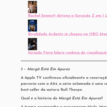
Rachel Sennott detona a Geração Z em I 
Rivalidade Ardente já chegou na HBO Ma
Seriado Fúria lidera ranking de visualizaçõ
3 –
Margô Está Em Apuros
A Apple TV confirmou oficialmente a renovaç
parceria com a A24, a série aclamada é uma c
best-seller da autora Rufi Thorpe.
Qual é a história de
Margô Está Em Apuros
?
A trama acompanha a personagem-título, Marg