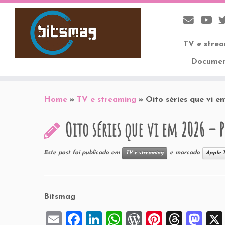
TV e stre
Documen
Skip
to
Home
»
TV e streaming
»
Oito séries que vi 
content
Oito séries que vi em 2026 – P
Este post foi publicado em
e marcado
TV e streaming
Apple 
Bitsmag
E
F
Li
W
W
Pi
T
M