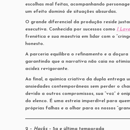
escolhas mal feitas, acompanhando personage
um efeito dominó de situações absurdas.
O grande diferencial da produção reside just
executiva. Conhecida por sucessos como
I Lov
frenética e sua maestria em lidar com o “cri
honesto.
A parceria equilibra o refinamento e a doçura
garantindo que a narrativa não caia no otim
acidez revigorante.
Ao final, a química criativa da dupla entreg
ansiedades contemporâneas sem perder o char
devido a outros compromissos, sua “voz” é o
do elenco. É uma estreia imperdível para quem 
próprias falhas e a olhar para os nossos “gran
2 –
Hacks
– 5a e última temporada