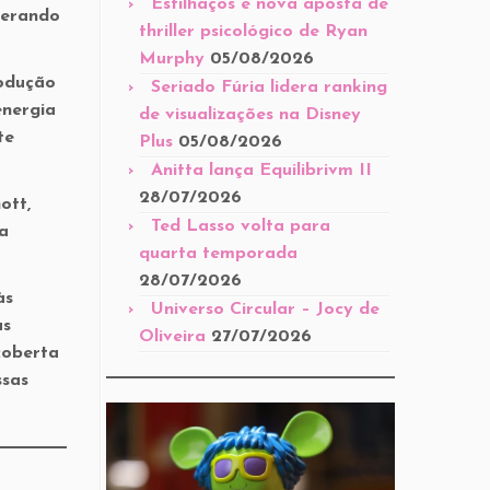
Estilhaços é nova aposta de
gerando
thriller psicológico de Ryan
Murphy
05/08/2026
rodução
Seriado Fúria lidera ranking
energia
de visualizações na Disney
te
Plus
05/08/2026
Anitta lança Equilibrivm II
28/07/2026
ott,
Ted Lasso volta para
a
quarta temporada
28/07/2026
às
Universo Circular – Jocy de
as
Oliveira
27/07/2026
coberta
ssas