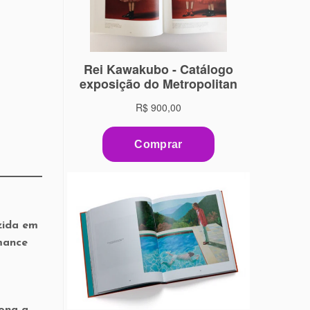
zida em
mance
ona a