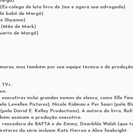
Margô)
Ex-colega de luta livre de Jinx e agora sua advogada)
do bebê de Margô)
e Shyanne)
 (Mãe de Mark)
uarto de Margô)
âmeras, mas também por sua equipe técnica e de produçã
e TV+.
on.
executivos inclui grandes nomes do elenco, como Elle Fan
a Lewellen Pictures); Nicole Kidman e Per Saari (pela B
 (pela David E. Kelley Productions). A autora do livro, Rufi
mbém assinam a produção executiva.
pela vencedora do BAFTA e do Emmy, Dearbhla Walsh (que
retores da série incluem Kate Herron e Alice Seabright.