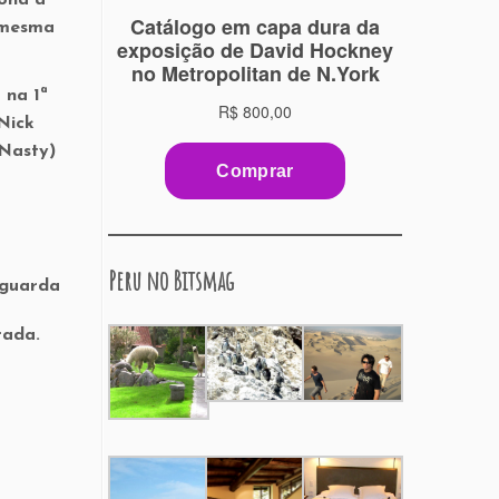
i mesma
 na 1ª
Nick
 Nasty)
Peru no Bitsmag
 guarda
rada.