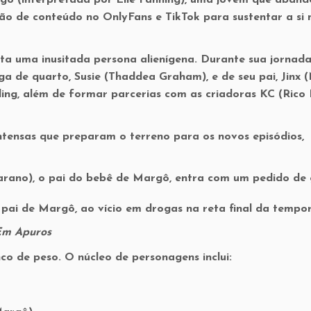
ação de conteúdo no OnlyFans e TikTok para sustentar a s
a uma inusitada persona alienígena. Durante sua jornada
a de quarto, Susie (Thaddea Graham), e de seu pai, Jinx (
tling, além de formar parcerias com as criadoras KC (Rico
ntensas que preparam o terreno para os novos episódios,
garano), o pai do bebê de Margô, entra com um pedido de
, pai de Margô, ao vício em drogas na reta final da tempo
Em Apuros
co de peso. O núcleo de personagens inclui: