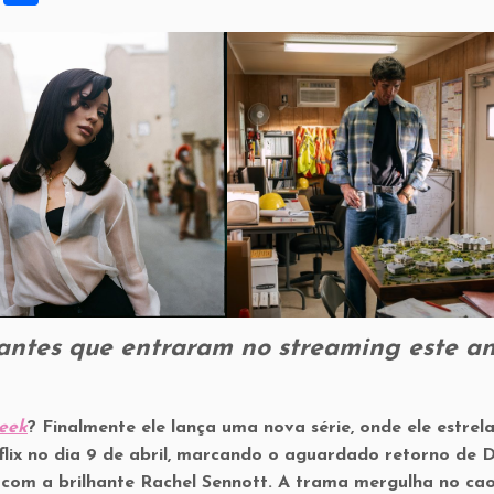
h
ar
e
antes que entraram no streaming este a
reek
? Finalmente ele lança uma nova série, onde ele estrela
lix no dia 9 de abril, marcando o aguardado retorno de 
 com a brilhante Rachel Sennott. A trama mergulha no ca