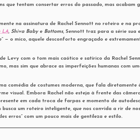
ns que tentam consertar erros do passado, mas acabam 
amente na assinatura de Rachel Sennott no roteiro e na p
e LA
,
Shiva Baby
e
Bottoms
, Sennott traz para a série sua 
nge” — o mico, aquele desconforto engraçado e extremamen
 de Levy com o tom mais caótico e satírico da Rachel Senn
ismo, mas sim que abrace as imperfeições humanas com um
a uma comédia de costumes moderna, que fala diretamente 
me visual. Embora Rachel não esteja à frente das câmer
nipresente em cada troca de farpas e momento de autodes
busca um roteiro inteligente, que nos convida a rir de no
des erros” com um pouco mais de gentileza e estilo.