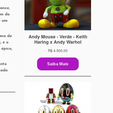
ance,
rem do
o um
lima de
, e o
 épico,
anto
mado