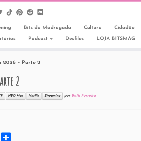
aming
Bits da Madrugada
Cultura
Cidadão
tários
Podcast
Desfiles
LOJA BITSMAG
em 2026 – Parte 2
arte 2
por
Beth Ferreira
TV
HBO Max
Netflix
Streaming
X
S