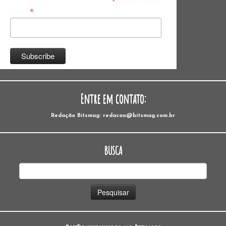
*
*
Email
Entre em contato:
Redação Bitsmag: redacao@bitsmag.com.br
BUSCA
Pesquisar
por: