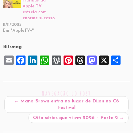
Pluribus da
Apple TV
estreia com
enorme sucesso
11/11/2025
Em "AppleTV+"
Bitsmag
E
F
Li
W
W
Pi
T
M
X
S
m
a
n
h
or
nt
hr
a
h
ai
c
k
at
d
er
e
st
ar
l
e
e
s
P
es
a
o
e
Navegação do post
b
dI
A
re
t
d
d
←
Mano Brown entra no lugar de Dijon no C6
o
n
p
ss
s
o
Festival
o
p
n
Oito séries que vi em 2026 – Parte 2
→
k