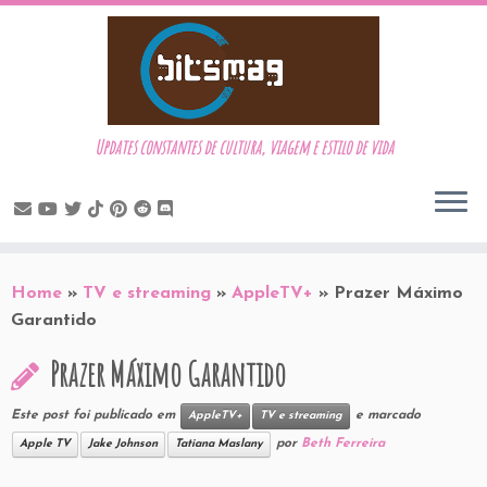
Updates constantes de cultura, viagem e estilo de vida
Skip
to
Home
»
TV e streaming
»
AppleTV+
»
Prazer Máximo
content
Garantido
Prazer Máximo Garantido
Este post foi publicado em
e marcado
AppleTV+
TV e streaming
por
Beth Ferreira
Apple TV
Jake Johnson
Tatiana Maslany