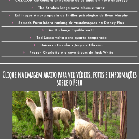
CASACOR Rio celebra aniversário de 35 anos em novo endereço
The Strokes lança novo álbum e turnê
Estilhaços é nova aposta de thriller psicológico de Ryan Murphy
Seriado Fúria lidera ranking de visualizações na Disney Plus
Anitta lança Equilibrivm II
Ted Lasso volta para quarta temporada
Universo Circular – Jocy de Oliveira
Frozen Charlotte é o novo álbum de Jack White
Clique na imagem abaixo para ver vídeos, fotos e informações
sobre o Peru