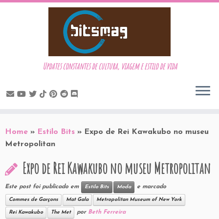
Updates constantes de cultura, viagem e estilo de vida
Skip
to
Home
»
Estilo Bits
»
Expo de Rei Kawakubo no museu
content
Metropolitan
Expo de Rei Kawakubo no museu Metropolitan
Este post foi publicado em
e marcado
Estilo Bits
Moda
Commes de Garçons
Mat Gala
Metropolitan Museum of New York
por
Beth Ferreira
Rei Kawakubo
The Met