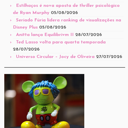
Estilhaços é nova aposta de thriller psicológico
de Ryan Murphy
05/08/2026
Seriado Fúria lidera ranking de visualizações na
Disney Plus
05/08/2026
Anitta lança Equilibrivm II
28/07/2026
Ted Lasso volta para quarta temporada
28/07/2026
Universo Circular – Jocy de Oliveira
27/07/2026