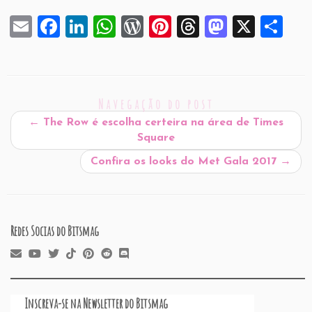
E
F
Li
W
W
Pi
T
M
X
S
m
a
n
h
or
nt
hr
a
h
ai
c
k
at
d
er
e
st
ar
l
e
e
s
P
es
a
o
e
Navegação do post
b
dI
A
re
t
d
d
←
The Row é escolha certeira na área de Times
o
n
p
ss
s
o
Square
o
p
n
Confira os looks do Met Gala 2017
→
k
Redes Socias do Bitsmag
Inscreva-se na Newsletter do Bitsmag