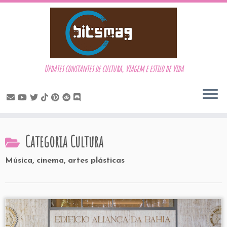
Updates constantes de cultura, viagem e estilo de vida
Skip
Categoria
Cultura
to
content
Música, cinema, artes plásticas