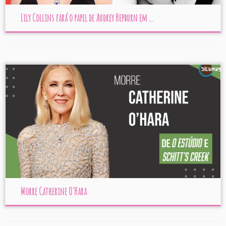
Lily Collins fará o papel de Audrey Hepburn em ...
Morre Catherine O’Hara