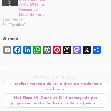
verão 2024 na
Semana de
Moda de Paris
26/09/2023
Em "Desfiles"
Bitsmag
E
F
Li
W
W
Pi
T
M
X
S
m
a
n
h
or
nt
hr
a
h
ai
c
k
at
d
er
e
st
ar
l
e
e
s
P
es
a
o
e
Navegação do post
b
dI
A
re
t
d
d
←
Melhor maneira de ver o show da Madonna é
o
n
p
ss
s
o
de barco
o
p
n
Hot Since 82: Carro de DJ é perseguido por
gangue com metralhadoras no Rio de Janeiro
k
→