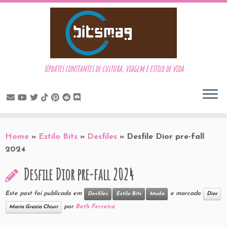
Updates constantes de cultura, viagem e estilo de vida
Skip
to
Home
»
Estilo Bits
»
Desfiles
»
Desfile Dior pre-fall
content
2024
Desfile Dior pre-fall 2024
Este post foi publicado em
e marcado
Desfiles
Estilo Bits
Moda
Dior
por
Beth Ferreira
Maria Grazia Chiuri