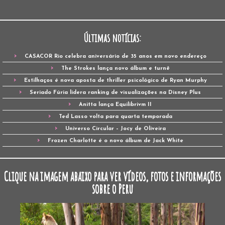
Últimas notícias:
CASACOR Rio celebra aniversário de 35 anos em novo endereço
The Strokes lança novo álbum e turnê
Estilhaços é nova aposta de thriller psicológico de Ryan Murphy
Seriado Fúria lidera ranking de visualizações na Disney Plus
Anitta lança Equilibrivm II
Ted Lasso volta para quarta temporada
Universo Circular – Jocy de Oliveira
Frozen Charlotte é o novo álbum de Jack White
Clique na imagem abaixo para ver vídeos, fotos e informações
sobre o Peru