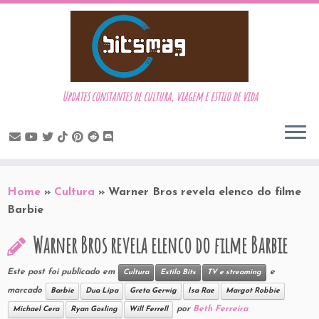
Updates constantes de cultura, viagem e estilo de vida
Skip
to
Home
»
Cultura
»
Warner Bros revela elenco do filme
content
Barbie
Warner Bros revela elenco do filme Barbie
Este post foi publicado em
e
Cultura
Estilo Bits
TV e streaming
marcado
Barbie
Dua Lipa
Greta Gerwig
Isa Rae
Margot Robbie
por
Beth Ferreira
Michael Cera
Ryan Gosling
Will Ferrell