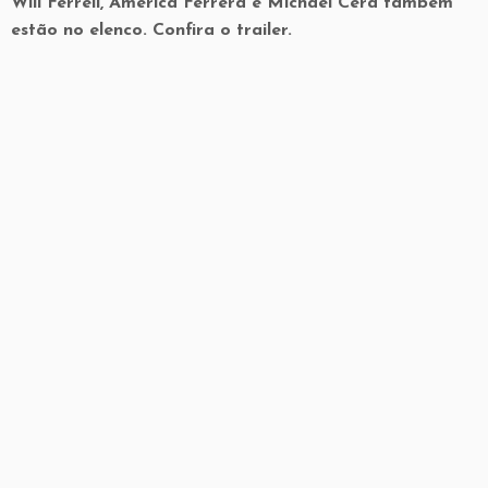
Will Ferrell, America Ferrera e Michael Cera também
estão no elenco. Confira o trailer.