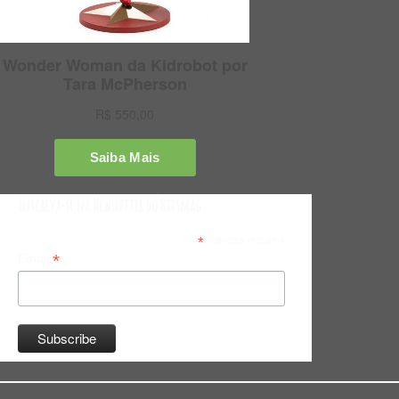
Inscreva-se na Newsletter do Bitsmag
*
indicates required
*
Email