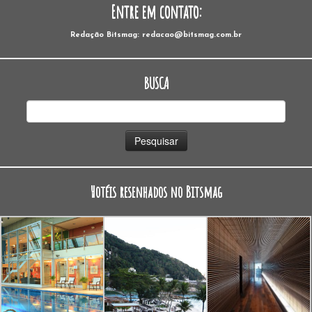
Entre em contato:
Redação Bitsmag: redacao@bitsmag.com.br
BUSCA
Pesquisar
por:
Hotéis resenhados no Bitsmag