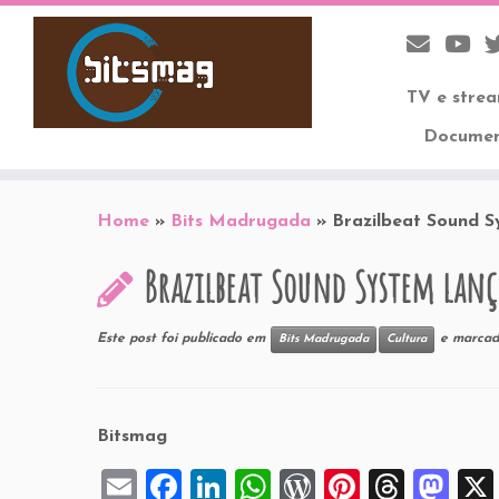
TV e stre
Documen
Skip
to
Home
»
Bits Madrugada
»
Brazilbeat Sound S
content
Brazilbeat Sound System lança
Este post foi publicado em
e marca
Bits Madrugada
Cultura
Bitsmag
E
F
Li
W
W
Pi
T
M