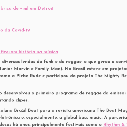
brica de vinil em Detroit
do da Covid-19
izeram história na música
diversas lendas do funk e do reggae, o que gerou o conv
Junior Marvin e Family Man). No Brasil esteve em projeto
 como a Plebe Rude e participou do projeto The Mighty R
o desenvolveu o primeiro programa de reggae da emissor
tando clipes.
oluna Brazil Beat para a revista americana The Beat Mag
etrônica e, especialmente, a global bass music. A parceri
esas há anos, principalmente festivais como o
Rhythm & 