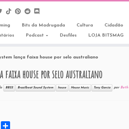
aming
Bits da Madrugada
Cultura
Cidadão
tários
Podcast
Desfiles
LOJA BITSMAG
ystem lança faixa house por selo australiano
 faixa house por selo australiano
do
por
Beth 
BBSS
Brazilbeat Sound System
house
House Music
Tony Garcia
X
S