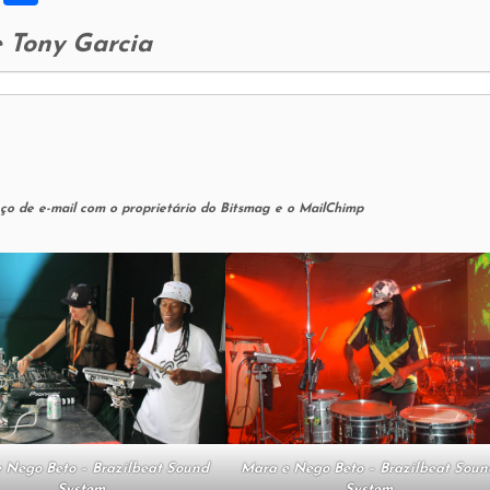
h
 Tony Garcia
ar
e
eço de e-mail com o proprietário do Bitsmag e o MailChimp
Mara e Nego Beto – Brazilbeat Soun
 Nego Beto – Brazilbeat Sound
System
System