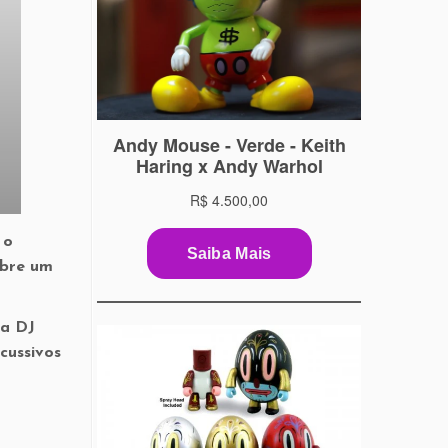
 o
obre um
 a DJ
cussivos