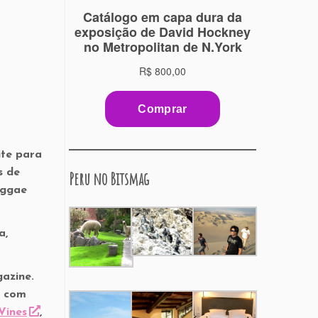
ite para
s de
Peru no Bitsmag
eggae
a,
azine.
a com
Vines
,