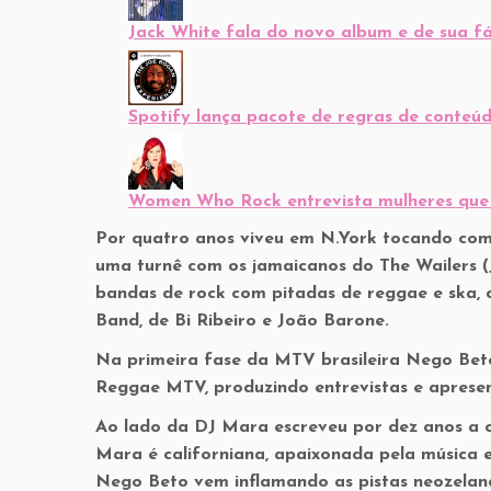
Jack White fala do novo album e de sua fá
Spotify lança pacote de regras de conteú
Women Who Rock entrevista mulheres que f
Por quatro anos viveu em N.York tocando com 
uma turnê com os jamaicanos do The Wailers (
bandas de rock com pitadas de reggae e ska,
Band, de Bi Ribeiro e João Barone.
Na primeira fase da MTV brasileira Nego Bet
Reggae MTV, produzindo entrevistas e apresen
Ao lado da DJ Mara escreveu por dez anos a c
Mara é californiana, apaixonada pela música el
Nego Beto vem inflamando as pistas neozeland