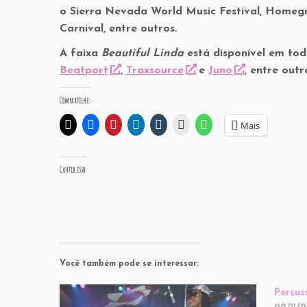
o Sierra Nevada World Music Festival, Homegr
Carnival, entre outros.
A faixa
Beautiful Linda
está disponível em to
Beatport
,
Traxsource
e
Juno
, entre outr
Compartilhe:
Mais
Curtir isso:
Você também pode se interessar:
Percus