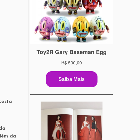
costa
 da
além da