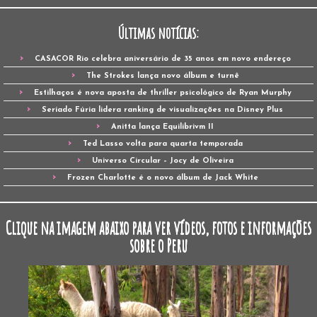
Últimas notícias:
CASACOR Rio celebra aniversário de 35 anos em novo endereço
The Strokes lança novo álbum e turnê
Estilhaços é nova aposta de thriller psicológico de Ryan Murphy
Seriado Fúria lidera ranking de visualizações na Disney Plus
Anitta lança Equilibrivm II
Ted Lasso volta para quarta temporada
Universo Circular – Jocy de Oliveira
Frozen Charlotte é o novo álbum de Jack White
Clique na imagem abaixo para ver vídeos, fotos e informações
sobre o Peru