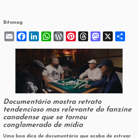
Bitsmag
E
F
Li
W
W
Pi
T
M
X
S
m
a
n
h
or
nt
hr
a
h
ai
c
k
at
d
er
e
st
ar
l
e
e
s
P
es
a
o
e
b
dI
A
re
t
d
d
o
n
p
ss
s
o
o
p
n
Documentário mostra retrato
k
tendencioso mas relevante do fanzine
canadense que se tornou
conglomerado de mídia
Uma boa dica de documentário que acaba de estrear