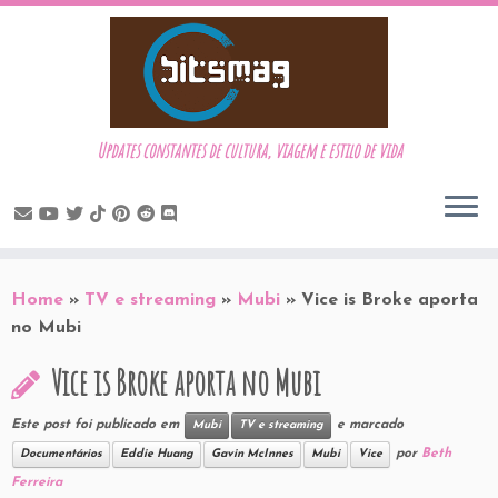
Updates constantes de cultura, viagem e estilo de vida
Skip
to
Home
»
TV e streaming
»
Mubi
»
Vice is Broke aporta
content
no Mubi
Vice is Broke aporta no Mubi
Este post foi publicado em
e marcado
Mubi
TV e streaming
por
Beth
Documentários
Eddie Huang
Gavin McInnes
Mubi
Vice
Ferreira