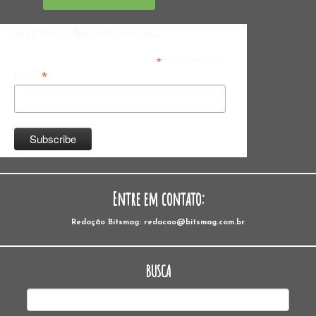
Inscreva-se na Newsletter do Bitsmag
*
indicates required
*
Email
Entre em contato:
Redação Bitsmag: redacao@bitsmag.com.br
BUSCA
Pesquisar
por: