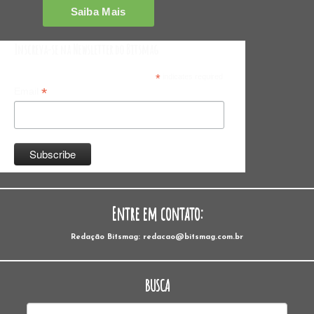
Inscreva-se na Newsletter do Bitsmag
*
indicates required
*
Email
Entre em contato:
Redação Bitsmag: redacao@bitsmag.com.br
BUSCA
Pesquisar