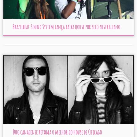
Brazilbeat Sound System lança faixa house por selo australiano
Duo canadense retoma o melhor do house de Chicago