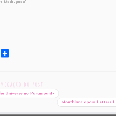
ts Madrugada"
X
S
h
ar
e
avegação do post
he Universe no Paramount+
Montblanc apoia Letters L