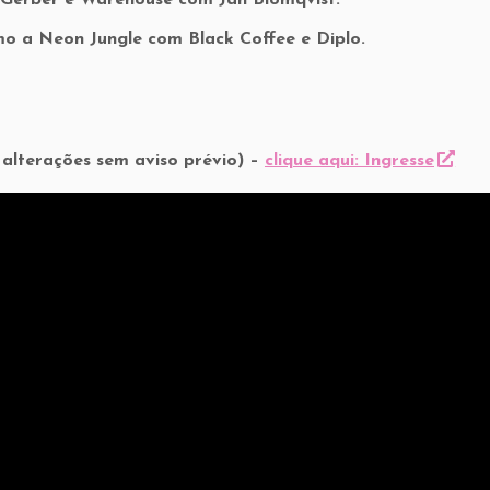
 Gerber e Warehouse com Jan Blomqvist.
o a Neon Jungle com Black Coffee e Diplo.
 alterações sem aviso prévio) –
clique aqui: Ingresse