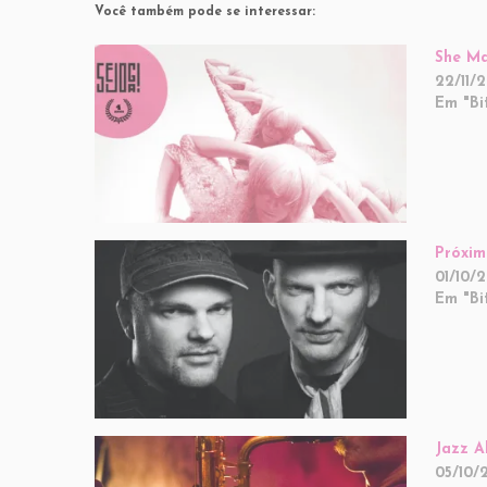
Você também pode se interessar:
She Ma
22/11/
Em "Bi
Próxim
01/10/
Em "Bi
Jazz A
05/10/