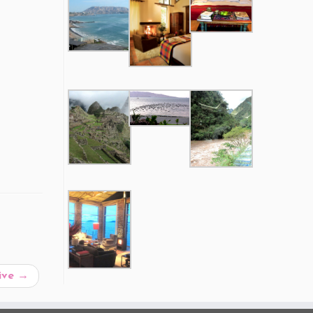
ive
→