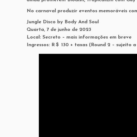
ainda prometem Blodish, Tropicalizm com Guy
No carnaval produzir eventos memoráveis com
Jungle Disco by Body And Soul
Quarta, 7 de junho de 2023
Local: Secreto – mais informações em breve
Ingressos: R＄ 130 + taxas (Round 2 – sujeito a