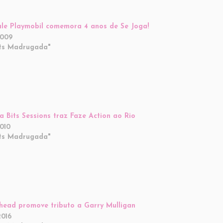
le Playmobil comemora 4 anos de Se Joga!
2009
ts Madrugada"
a Bits Sessions traz Faze Action ao Rio
2010
ts Madrugada"
head promove tributo a Garry Mulligan
2016