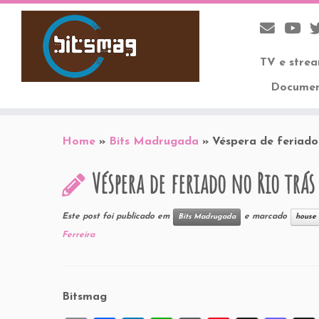
TV e stre
Documen
Skip
to
Home
»
Bits Madrugada
»
Véspera de feriado
content
Véspera de feriado no Rio trás
Este post foi publicado em
e marcado
Bits Madrugada
house
Ferreira
Bitsmag