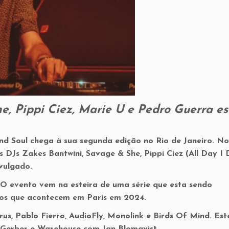
e, Pippi Ciez, Marie U e Pedro Guerra es
d Soul chega à sua segunda edição no Rio de Janeiro. No
s DJs Zakes Bantwini, Savage & She, Pippi Ciez (All Day I
vulgado.
. O evento vem na esteira de uma série que esta sendo
cos que acontecem em Paris em 2024.
s, Pablo Fierro, AudioFly, Monolink e Birds Of Mind. Est