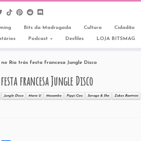
aming
Bits da Madrugada
Cultura
Cidadão
tários
Podcast
Desfiles
LOJA BITSMAG
 no Rio trás festa francesa Jungle Disco
 festa francesa Jungle Disco
Jungle Disco
Marie U
Mozambo
Pippi Ciez
Savage & She
Zakes Bantwini