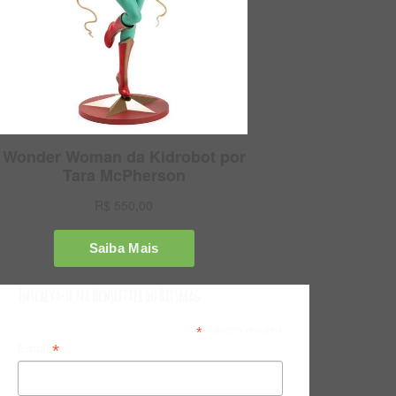
Inscreva-se na Newsletter do Bitsmag
*
indicates required
*
Email