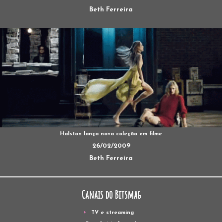
Beth Ferreira
Halston lança nova coleção em filme
26/02/2009
Beth Ferreira
Canais do Bitsmag
TV e streaming