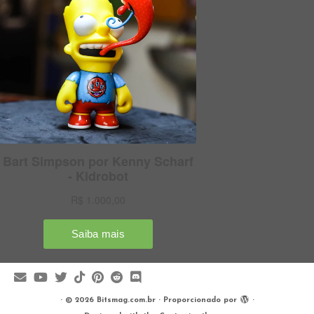
·
© 2026
Bitsmag.com.br
·
Proporcionado por
·