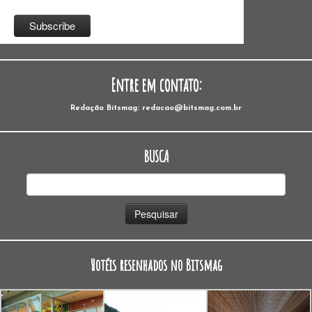
Entre em contato:
Redação Bitsmag: redacao@bitsmag.com.br
BUSCA
Pesquisar
por:
Hotéis resenhados no Bitsmag