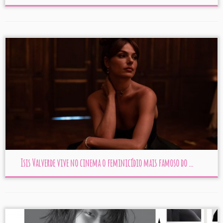
Isis Valverde vive no cinema o feminicídio mais famoso do ...