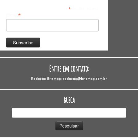
*
indicates required
*
Email
Entre em contato:
Redação Bitsmag: redacao@bitsmag.com.br
BUSCA
Pesquisar
por: