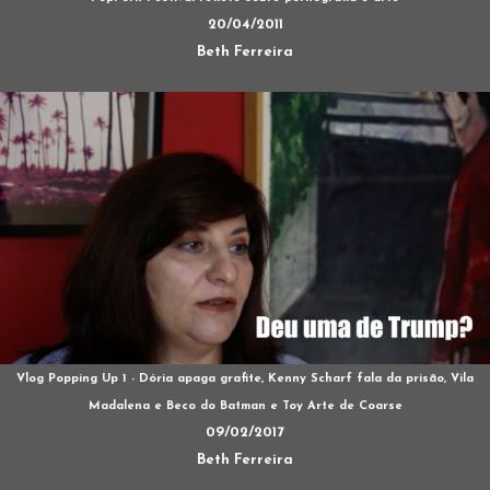
20/04/2011
Beth Ferreira
Vlog Popping Up 1 - Dória apaga grafite, Kenny Scharf fala da prisão, Vila
Madalena e Beco do Batman e Toy Arte de Coarse
09/02/2017
Beth Ferreira