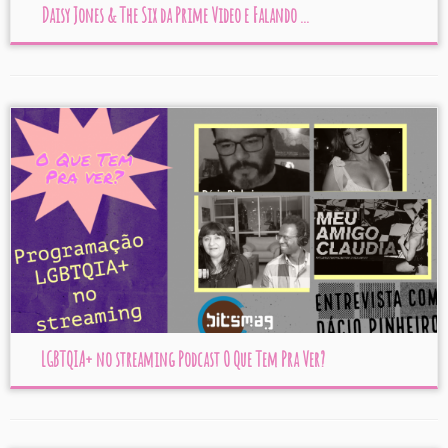
Daisy Jones & The Six da Prime Video e Falando ...
LGBTQIA+ no streaming Podcast O Que Tem Pra Ver?