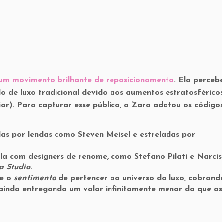
um movimento brilhante de reposicionamento
. Ela perceb
o de luxo tradicional devido aos aumentos estratosférico
r). Para capturar esse público, a Zara adotou os códigos
 por lendas como Steven Meisel e estreladas por
la com designers de renome, como Stefano Pilati e Narci
a Studio
.
e o
sentimento
de pertencer ao universo do luxo, cobrand
ainda entregando um valor infinitamente menor do que as