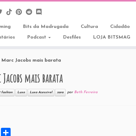
aming
Bits da Madrugada
Cultura
Cidadão
tários
Podcast
Desfiles
LOJA BITSMAG
e Marc Jacobs mais barata
 Jacobs mais barata
por
Beth Ferreira
t fashion
Luxo
Luxo Acessível
zara
X
S