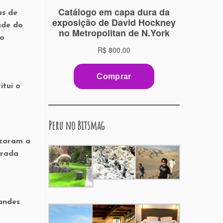
as de
ade do
 o
itui o
Peru no Bitsmag
izaram a
orada
andes