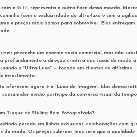
com a G-III, representa a outra face dessa moeda. Marc
 caminho (sem a exclusividade do ultra-luxo e sem a agilid
ume e preços mais baixos para sobreviver. Elas entregam
dade.
síveis preenche um enorme vazio comercial, mas não subst
sa profundamente a direção criativa das casas de moda a
tornando o
“Ultra-Luxo”
— focado em clientes de altíssimo
e investimento.
nto oferecem agora é o
“Luxo de Imagem”
. Elas democrat
o consumidor médio participe da conversa visual da temp
 um Truque de Styling Bem Fotografado?
stindo pesado em linhas exclusivas, colaborações com gr
as da moda. Os preços subiram, mas será que a qualidade