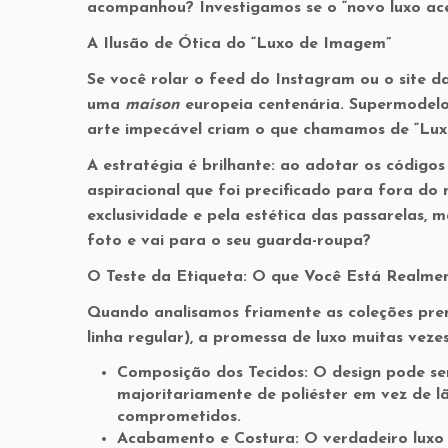
acompanhou? Investigamos se o “novo luxo aces
A Ilusão de Ótica do “Luxo de Imagem”
Se você rolar o feed do Instagram ou o site 
uma
maison
europeia centenária. Supermodelos
arte impecável criam o que chamamos de
“Lu
A estratégia é brilhante: ao adotar os códigos 
aspiracional que foi precificado para fora do
exclusividade e pela estética das passarelas,
foto e vai para o seu guarda-roupa?
O Teste da Etiqueta: O que Você Está Realm
Quando analisamos friamente as coleções pr
linha regular), a promessa de luxo muitas vez
Composição dos Tecidos:
O design pode ser
majoritariamente de poliéster em vez de l
comprometidos.
Acabamento e Costura:
O verdadeiro luxo 