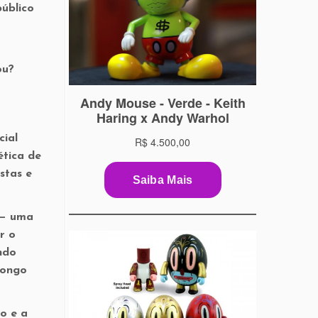
úblico
ou?
cial
ética de
stas e
 — uma
r o
ndo
longo
o e a