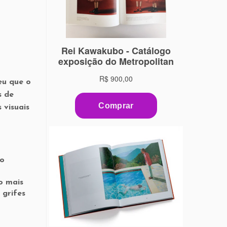
eu que o
s de
 visuais
so
o mais
 grifes