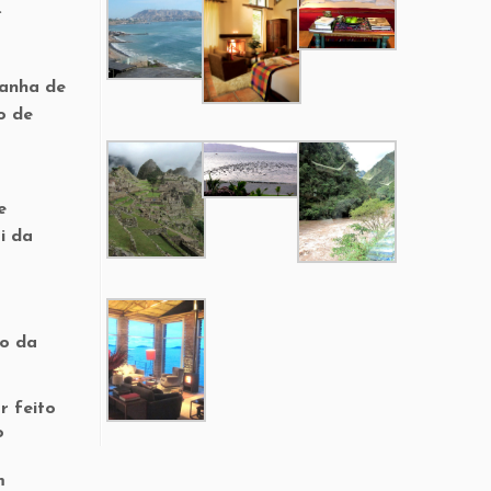
.
panha de
o de
e
i da
lo da
r feito
o
m