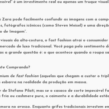
sível” é um investimento real ou apenas um truque visual
da Zara pode facilmente confundir as imagens com a cam
, fotógrafos icônicos (como Steven Meisel) e uma direçã
xo de Imagem”
.
visuais da alta-costura, o fast fashion atrai o consumidor
 mercado de luxo tradicional. Você paga pelo sentimento d
 mas a grande questão é: o que acontece quando a roupa sa
ente Comprando?
emium de
fast fashion
(aquelas que chegam a custar o trip
es esbarra na realidade da produção em massa.
 de Stefano Pilati, mas se o casaco de corte impecável fo
ã fria ou cashmere puro, o caimento e a durabilidade estã
mora no avesso. Enquanto grifes tradicionais investem e