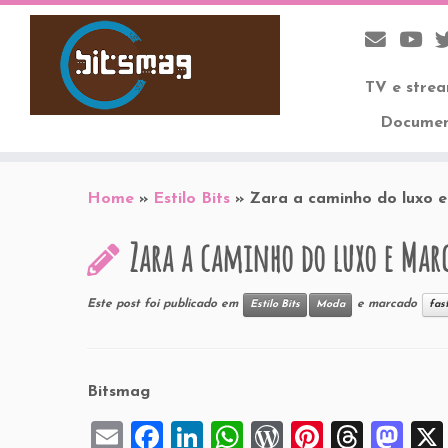
TV e stre
Documen
Skip
to
Home
»
Estilo Bits
»
Zara a caminho do luxo 
content
Zara a caminho do luxo e Marc
Este post foi publicado em
e marcado
Estilo Bits
Moda
fas
Bitsmag
E
F
Li
W
W
Pi
T
M