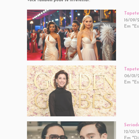
Você também pode se interessar:
Tapet
16/09/
Em "Est
Tapete
06/01/
Em "Est
Seriad
12/03/
Em "Di