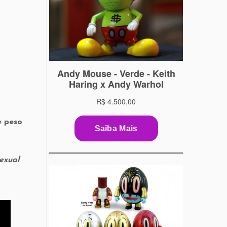
e peso
exual