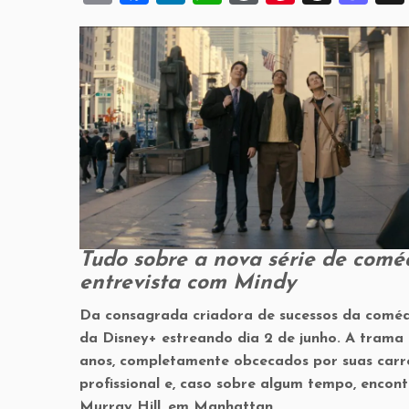
m
a
n
h
or
nt
hr
a
ai
c
k
at
d
er
e
st
l
e
e
s
P
es
a
o
b
dI
A
re
t
d
d
o
n
p
ss
s
o
o
p
n
k
Tudo sobre a nova série de coméd
entrevista com Mindy
Da consagrada criadora de sucessos da coméd
da Disney+ estreando dia 2 de junho. A trama
anos, completamente obcecados por suas carre
profissional e, caso sobre algum tempo, encon
Murray Hill, em Manhattan.