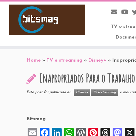
TV e stre
Documen
Skip
to
Home
»
TV e streaming
»
Disney+
»
Inapropri
content
Inapropriados Para o Trabalho
Este post foi publicado em
e marca
Disney+
TV e streaming
Bitsmag
E
F
Li
W
W
Pi
T
M