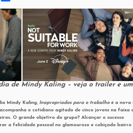
h
ar
e
ia de Mindy Kaling – veja o trailer e u
ia Mindy Kaling,
Inapropriados para o trabalho
é a nova 
 acompanha o cotidiano agitado de cinco jovens na faixa 
iras. O grande objetivo do grupo? Alcançar o sucesso
trar a felicidade pessoal no glamouroso e cobiçado bairro