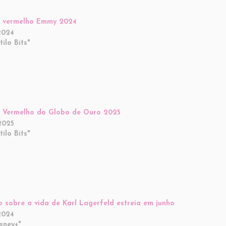
e vermelho Emmy 2024
2024
ilo Bits"
 Vermelho do Globo de Ouro 2025
2025
ilo Bits"
o sobre a vida de Karl Lagerfeld estreia em junho
2024
sney+"