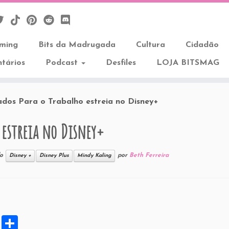
aming
Bits da Madrugada
Cultura
Cidadão
tários
Podcast
Desfiles
LOJA BITSMAG
ados Para o Trabalho estreia no Disney+
 estreia no Disney+
do
por
Beth Ferreira
Disney +
Disney Plus
Mindy Kaling
X
S