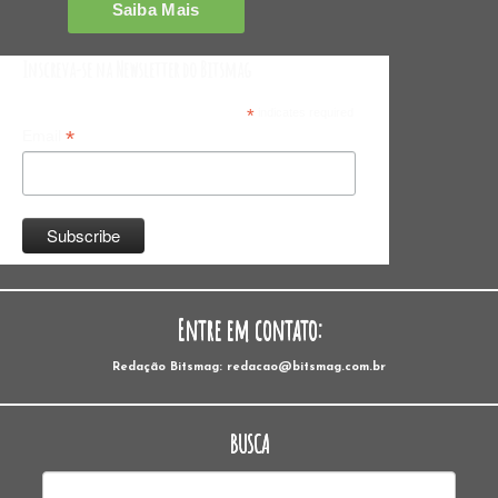
Inscreva-se na Newsletter do Bitsmag
*
indicates required
*
Email
Entre em contato:
Redação Bitsmag: redacao@bitsmag.com.br
BUSCA
Pesquisar