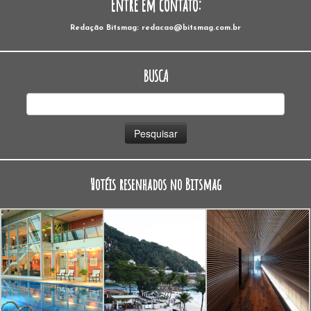
Entre em contato:
Redação Bitsmag: redacao@bitsmag.com.br
BUSCA
Pesquisar
por:
Hotéis resenhados no Bitsmag