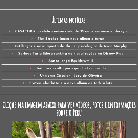
Últimas notícias:
CASACOR Rio celebra aniversário de 35 anos em novo endereço
The Strokes lança novo álbum e turnê
Estilhaços é nova aposta de thriller psicológico de Ryan Murphy
Seriado Fúria lidera ranking de visualizações na Disney Plus
Anitta lança Equilibrivm II
Ted Lasso volta para quarta temporada
Universo Circular – Jocy de Oliveira
Frozen Charlotte é o novo álbum de Jack White
Clique na imagem abaixo para ver vídeos, fotos e informações
sobre o Peru