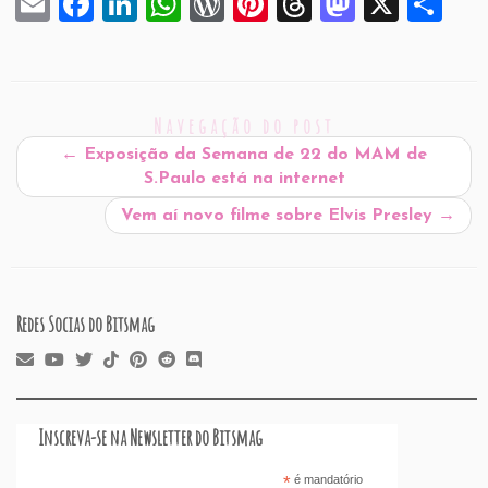
E
F
Li
W
W
Pi
T
M
X
S
m
a
n
h
or
nt
hr
a
h
ai
c
k
at
d
er
e
st
ar
l
e
e
s
P
es
a
o
e
Navegação do post
b
dI
A
re
t
d
d
←
Exposição da Semana de 22 do MAM de
o
n
p
ss
s
o
S.Paulo está na internet
o
p
n
Vem aí novo filme sobre Elvis Presley
→
k
Redes Socias do Bitsmag
Inscreva-se na Newsletter do Bitsmag
*
é mandatório