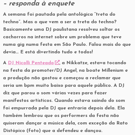
–
respond
a à enquete
A semana foi pautada pela antológica “treta do
techno”. Mas o que vem a ser a treta do techno?
Basicamente uma DJ paulistana resolveu soltar os
cachorros na internet sobre um problema que teve
numa gig numa festa em São Paulo. Falou mais do que
devia… E está divertindo tudo e todos!
A
DJ Nicolli Penteado
, a Nikkatze, estava tocando
na festa da promoter/DJ Angel, na boate Millenium e
a produção não gostou e começou a reclamar que
seria um bpm muito baixo para aquele público. A DJ
diz que parou o som várias vezes para fazer
manifestos artísticos. Quando estava saindo do som
foi empurrada pela DJ que entraria depois dela. Ela
também lembrou que os performers da festa não
quiseram dançar a música dela, com exceção da Rato
Distópico (foto) que a defendeu e dançou.