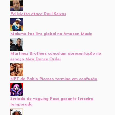
Ed Motta ataca Raul Seixas
Maluma faz live global no Amazon Music
Martinez Brothers cancelam apresentação no
espaço New Dance Order
NFT de Pablo Picasso termina em confusão
Seriado de voguing Pose garante terceira
temporada