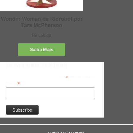
Inscreva-se na Newsletter do Bitsmag
*
indicates required
*
Email