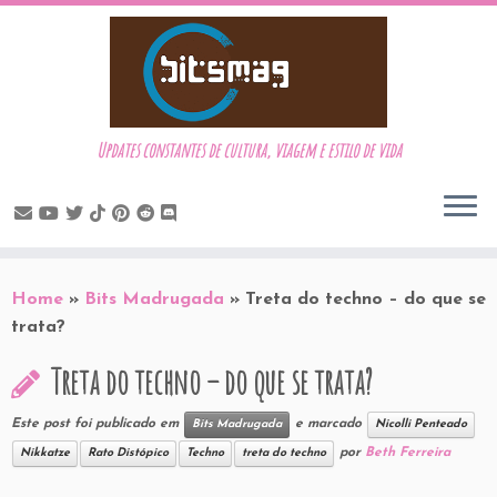
Updates constantes de cultura, viagem e estilo de vida
Skip
to
Home
»
Bits Madrugada
»
Treta do techno – do que se
content
trata?
Treta do techno – do que se trata?
Este post foi publicado em
e marcado
Bits Madrugada
Nicolli Penteado
por
Beth Ferreira
Nikkatze
Rato Distópico
Techno
treta do techno