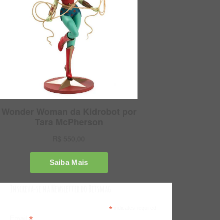
Inscreva-se na Newsletter do Bitsmag
*
indicates required
*
Email