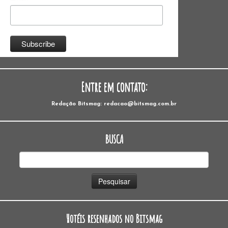
Entre em contato:
Redação Bitsmag: redacao@bitsmag.com.br
BUSCA
Pesquisar
por:
Hotéis resenhados no Bitsmag