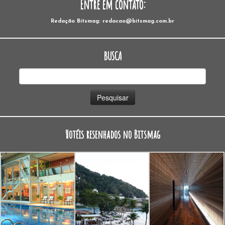
Entre em contato:
Redação Bitsmag: redacao@bitsmag.com.br
BUSCA
Pesquisar
por:
Hotéis resenhados no Bitsmag