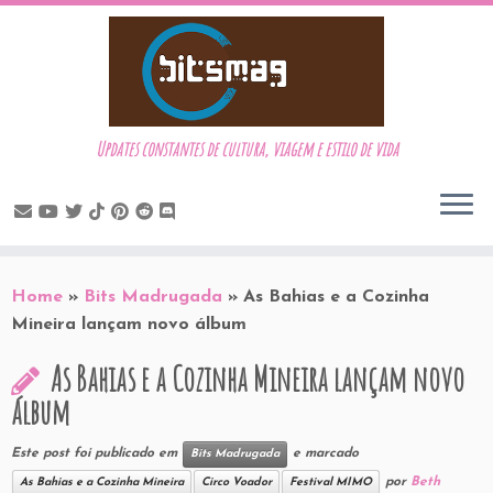
Updates constantes de cultura, viagem e estilo de vida
Skip
to
Home
»
Bits Madrugada
»
As Bahias e a Cozinha
content
Mineira lançam novo álbum
As Bahias e a Cozinha Mineira lançam novo
álbum
Este post foi publicado em
e marcado
Bits Madrugada
por
Beth
As Bahias e a Cozinha Mineira
Circo Voador
Festival MIMO