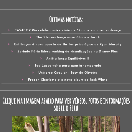
Últimas notícias:
CASACOR Rio celebra aniversário de 35 anos em novo endereço
The Strokes lança novo álbum e turnê
Estilhaços é nova aposta de thriller psicológico de Ryan Murphy
Seriado Fúria lidera ranking de visualizações na Disney Plus
Anitta lança Equilibrivm II
Ted Lasso volta para quarta temporada
Universo Circular – Jocy de Oliveira
Frozen Charlotte é o novo álbum de Jack White
Clique na imagem abaixo para ver vídeos, fotos e informações
sobre o Peru