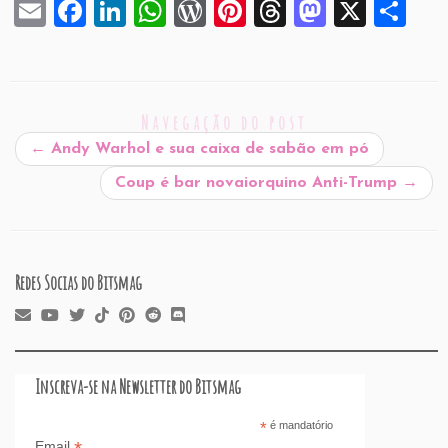
E
F
Li
W
W
Pi
T
M
X
S
m
a
n
h
or
nt
hr
a
h
ai
c
k
at
d
er
e
st
ar
l
e
e
s
P
es
a
o
e
Navegação do post
b
dI
A
re
t
d
d
←
Andy Warhol e sua caixa de sabão em pó
o
n
p
ss
s
o
Coup é bar novaiorquino Anti-Trump
→
o
p
n
k
Redes Socias do Bitsmag
Inscreva-se na Newsletter do Bitsmag
*
é mandatório
Email