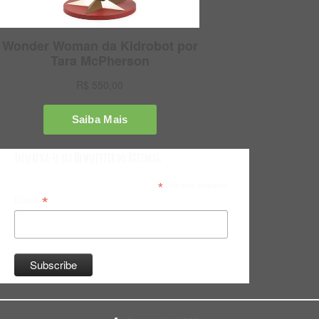
Inscreva-se na Newsletter do Bitsmag
*
indicates required
*
Email