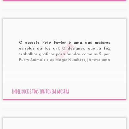
O escocês Pete Fowler é uma das maiores
estrelas da toy art. O designer, que já fez
trabalhos gráficos para bandas como os Super
Furry Animals e os Magic Numbers, já teve uma
coletânea de músicas lançada em 2005. O CD
The Sounds of Monsterism Island Volume One,
é uma […]
Indie rock e toys juntos em mostra