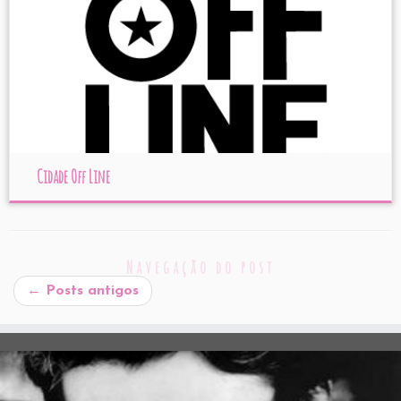
Cidade Off Line
Navegação do post
←
Posts antigos