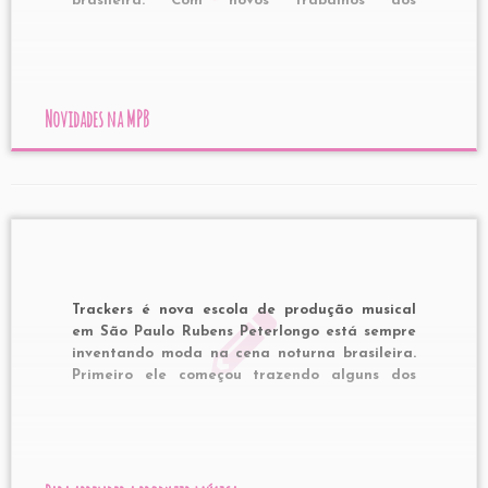
brasileira. Com novos trabalhos dos
ascendentes Cibelle, Céu e Marcelinho da Lua,
a coletânea traz ainda boas novidades como o
Coletivo Universal, Clara Moreno e Curumin.
Além do […]
Novidades na MPB
Trackers é nova escola de produção musical
em São Paulo Rubens Peterlongo está sempre
inventando moda na cena noturna brasileira.
Primeiro ele começou trazendo alguns dos
melhores DJs ingleses para o Brasil, no começo
dos anos 90. Depois foi o fundador e
idealizador do primeiro e mais famoso after-
hours brasileiro, […]