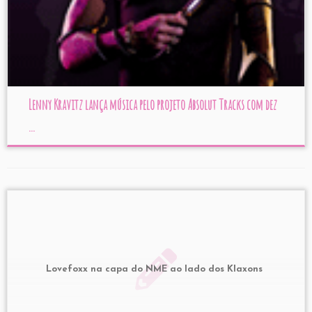
Lenny Kravitz lança música pelo projeto Absolut Tracks com dez
...
Lovefoxx na capa do NME ao lado dos Klaxons