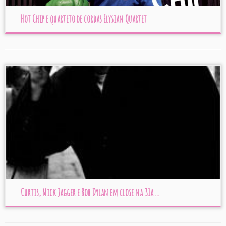
Hot Chip e quarteto de cordas Elysian Quartet
Curtis, Mick Jagger e Bob Dylan em close na 31a ...