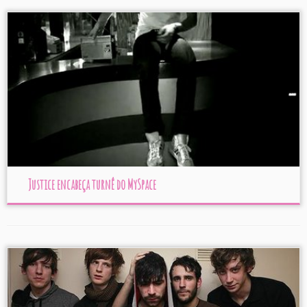
Justice encabeça turnê do MySpace