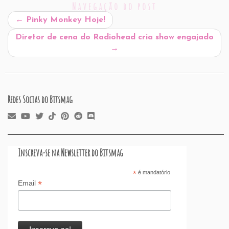
Navegação do post
b
dI
A
re
t
d
d
←
Pinky Monkey Hoje!
o
n
p
ss
s
o
Diretor de cena do Radiohead cria show engajado
o
p
n
→
k
Redes Socias do Bitsmag
Inscreva-se na Newsletter do Bitsmag
*
é mandatório
*
Email