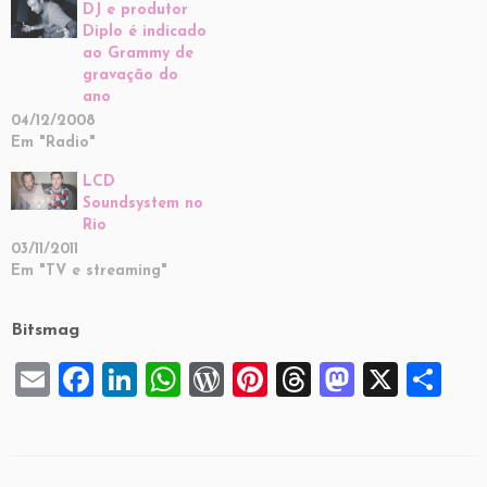
DJ e produtor
Diplo é indicado
ao Grammy de
gravação do
ano
04/12/2008
Em "Radio"
LCD
Soundsystem no
Rio
03/11/2011
Em "TV e streaming"
Bitsmag
E
F
Li
W
W
Pi
T
M
X
S
m
a
n
h
or
nt
hr
a
h
ai
c
k
at
d
er
e
st
ar
l
e
e
s
P
es
a
o
e