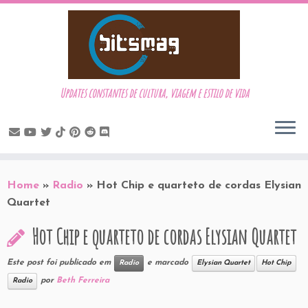
Updates constantes de cultura, viagem e estilo de vida
Skip
to
Home
»
Radio
»
Hot Chip e quarteto de cordas Elysian
content
Quartet
Hot Chip e quarteto de cordas Elysian Quartet
Este post foi publicado em
e marcado
Radio
Elysian Quartet
Hot Chip
por
Beth Ferreira
Radio