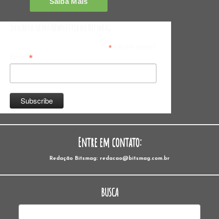
Inscreva-se na Newsletter do Bitsmag
*
indicates required
*
Email
Entre em contato:
Redação Bitsmag: redacao@bitsmag.com.br
BUSCA
Pesquisar