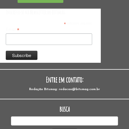
Inscreva-se na Newsletter do Bitsmag
*
indicates required
*
Email
Entre em contato:
Redação Bitsmag: redacao@bitsmag.com.br
BUSCA
Pesquisar
por: