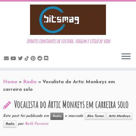
Updates constantes de cultura, viagem e estilo de vida
Skip
to
Home
»
Radio
»
Vocalista do Artic Monkeys em
content
carreira solo
Vocalista do Artic Monkeys em carreira solo
Este post foi publicado em
e marcado
Radio
Alex Turner
Artic Monkeys
por
Beth Ferreira
Radio