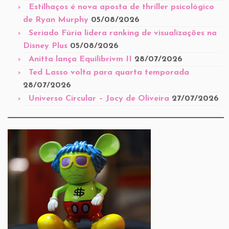
Estilhaços é nova aposta de thriller psicológico
de Ryan Murphy
05/08/2026
Seriado Fúria lidera ranking de visualizações na
Disney Plus
05/08/2026
Anitta lança Equilibrivm II
28/07/2026
Ted Lasso volta para quarta temporada
28/07/2026
Universo Circular – Jocy de Oliveira
27/07/2026