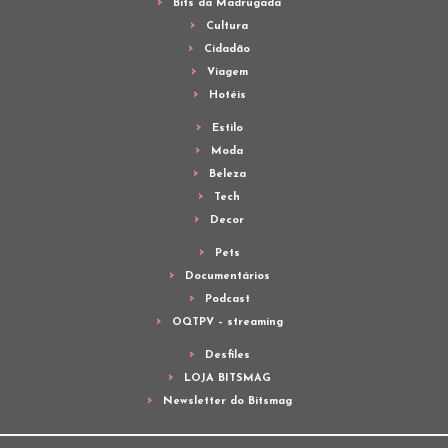
Bits da Madrugada
Cultura
Cidadão
Viagem
Hotéis
Estilo
Moda
Beleza
Tech
Decor
Pets
Documentários
Podcast
OQTPV – streaming
Desfiles
LOJA BITSMAG
Newsletter do Bitsmag