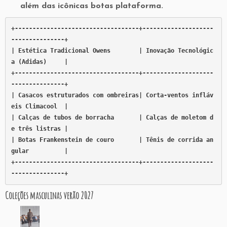
além das icônicas botas plataforma.
+-----------------------------------+--------------------
---------------+

| Estética Tradicional Owens        | Inovação Tecnológic
a (Adidas)     |

+-----------------------------------+--------------------
---------------+

| Casacos estruturados com ombreiras| Corta-ventos infláv
eis Climacool  |

| Calças de tubos de borracha       | Calças de moletom d
e três listras |

| Botas Frankenstein de couro       | Tênis de corrida an
gular          |

+-----------------------------------+--------------------
Coleções masculinas verão 2027