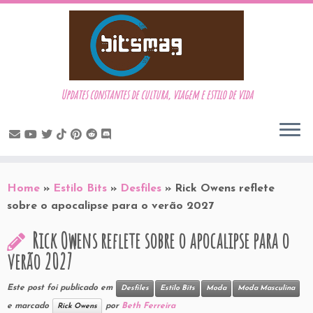
Updates constantes de cultura, viagem e estilo de vida
Skip
to
Home
»
Estilo Bits
»
Desfiles
»
Rick Owens reflete
content
sobre o apocalipse para o verão 2027
Rick Owens reflete sobre o apocalipse para o
verão 2027
Este post foi publicado em
Desfiles
Estilo Bits
Moda
Moda Masculina
e marcado
por
Beth Ferreira
Rick Owens