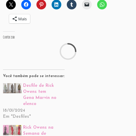
Mais
Curtir isso:
C
Você também pode se interessar:
Desfile de Rick
Owens tem
Gena Marvin no
elenco
18/01/2024
Em "Desfiles"
Rick Owens na
Semana de