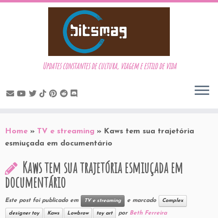
Updates constantes de cultura, viagem e estilo de vida
Skip
to
Home
»
TV e streaming
»
Kaws tem sua trajetória
content
esmiuçada em documentário
Kaws tem sua trajetória esmiuçada em
documentário
Este post foi publicado em
e marcado
TV e streaming
Complex
por
Beth Ferreira
designer toy
Kaws
Lowbrow
toy art