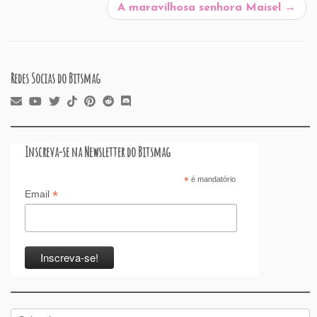
o
p
n
A maravilhosa senhora Maisel
→
k
Redes Socias do Bitsmag
Inscreva-se na Newsletter do Bitsmag
*
é mandatório
*
Email