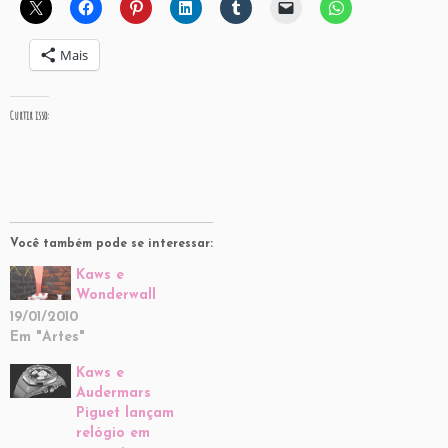
Mais
Curtir isso:
Você também pode se interessar:
Kaws e
Wonderwall
19/01/2010
Em "Artes"
Kaws e
Audermars
Piguet lançam
relógio em