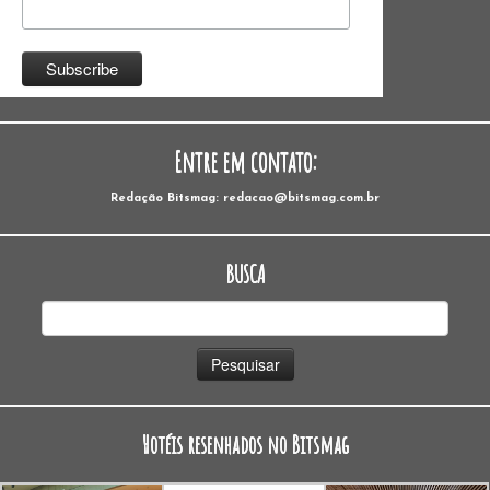
Entre em contato:
Redação Bitsmag: redacao@bitsmag.com.br
BUSCA
Pesquisar
por:
Hotéis resenhados no Bitsmag