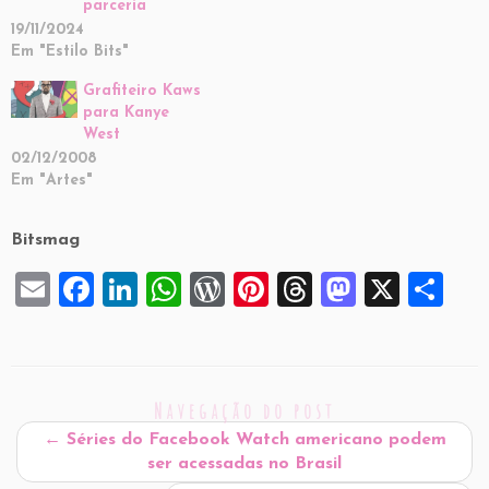
parceria
19/11/2024
Em "Estilo Bits"
Grafiteiro Kaws
para Kanye
West
02/12/2008
Em "Artes"
Bitsmag
E
F
Li
W
W
Pi
T
M
X
S
m
a
n
h
or
nt
hr
a
h
ai
c
k
at
d
er
e
st
ar
l
e
e
s
P
es
a
o
e
Navegação do post
b
dI
A
re
t
d
d
←
Séries do Facebook Watch americano podem
o
n
p
ss
s
o
ser acessadas no Brasil