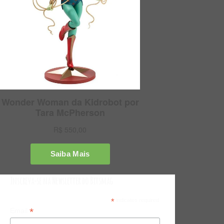
Inscreva-se na Newsletter do Bitsmag
*
indicates required
*
Email