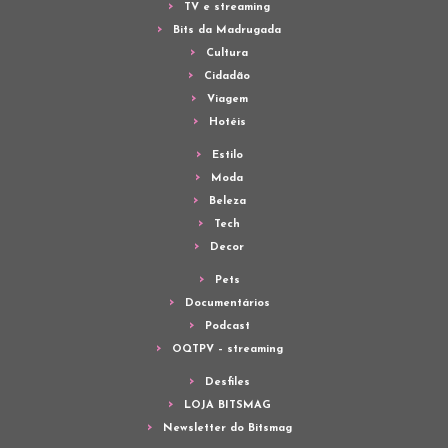
TV e streaming
Bits da Madrugada
Cultura
Cidadão
Viagem
Hotéis
Estilo
Moda
Beleza
Tech
Decor
Pets
Documentários
Podcast
OQTPV – streaming
Desfiles
LOJA BITSMAG
Newsletter do Bitsmag