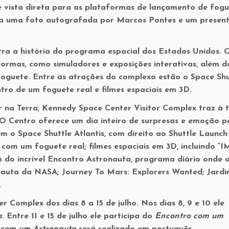
e vista direta para as plataformas de lançamento de fogu
da uma
foto autografada por Marcos Pontes e um presen
ra a história do programa espacial dos Estados Unidos. 
formas, como simuladores e exposições interativas, além d
foguete. Entre as atrações do complexo estão o Space Shu
ntro de um foguete real e filmes espaciais em 3D.
 na Terra,
Kennedy Space Center Visitor Complex
traz à 
 O Centro oferece um dia inteiro de surpresas e emoção p
em o Space Shuttle Atlantis, com direito ao Shuttle Launch
, com um foguete real; filmes espaciais em 3D, incluindo “
ém do incrível Encontro Astronauta, programa diário onde 
nauta da NASA; Journey To Mars: Explorers Wanted; Jardi
.
Complex dos dias 8 a 15 de julho. Nos dias 8, 9 e 10 ele
a
. Entre 11 e 15 de julho ele participa do
Encontro com um