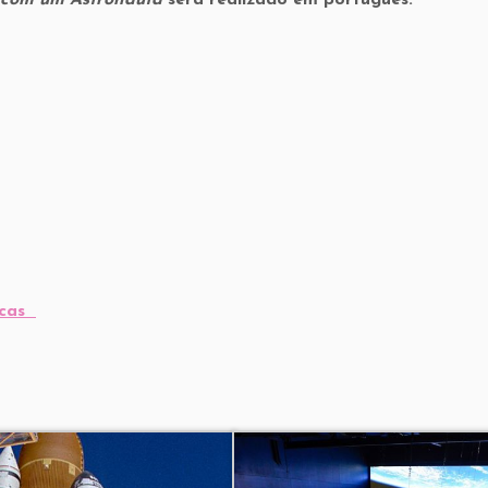
 com um Astronauta
será realizado em português.
iocas