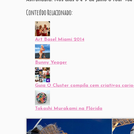
Astronauta
. Nos dias 8 e 9 de julho o tour
Voe
Conteúdo Relacionado:
Art Basel Miami 2014
Bunny Yeager
Guia O Cluster compila cem criativos car
Takashi Murakami na Flórida