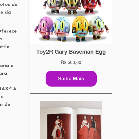
etes de
te da
Oferece
a
ttle
tona a
ara
IMAX® A
os
m de