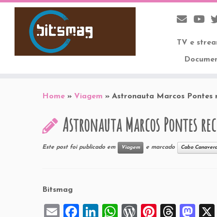
TV e stre
Documen
Skip
to
Home
»
Viagem
»
Astronauta Marcos Pontes 
content
Astronauta Marcos Pontes re
Este post foi publicado em
e marcado
Viagem
Cabo Canavera
Bitsmag
E
F
Li
W
W
Pi
T
M