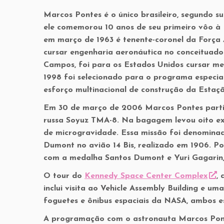
Marcos Pontes é o único brasileiro, segundo s
ele comemorou 10 anos de seu primeiro vôo à E
em março de 1963 é
tenente-coronel da Força 
cursar engenharia aeronáutica no conceituado 
Campos, foi para os Estados Unidos cursar m
1998 foi selecionado para o programa especia
esforço multinacional de construção da Estaçã
Em 30 de março de 2006 Marcos Pontes partiu 
russa Soyuz TMA-8. Na bagagem levou oito exp
de microgravidade. Essa missão foi denomin
Dumont no avião 14 Bis, realizado em 1906. P
com a medalha Santos Dumont e Yuri Gagarin,
O tour do
Kennedy Space Center Complex
,
inclui visita ao Vehicle Assembly Building e u
foguetes e ônibus espaciais da NASA,
ambos es
A programação com o astronauta Marcos Pon