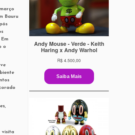
 março
em Bauru
Após
os
. Em
o o
ave
biente
ntos
ecorado
es,
 visita