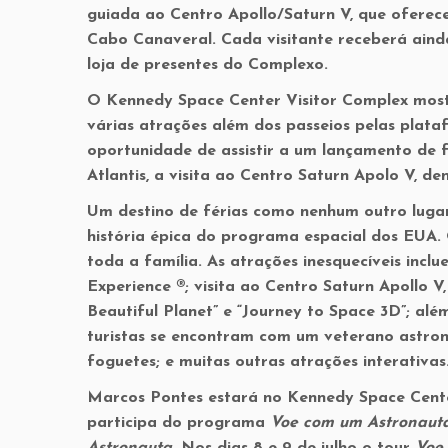
guiada ao Centro Apollo/Saturn V, que oferec
Cabo Canaveral
. Cada visitante receberá ain
loja de presentes do Complexo.
O Kennedy Space Center Visitor Complex most
várias atrações além dos passeios pelas plata
oportunidade de assistir a um lançamento de 
Atlantis, a visita ao Centro Saturn Apolo V, de
Um destino de férias como nenhum outro lugar
história épica do programa espacial dos EUA.
toda a família. As atrações inesquecíveis inclu
Experience ®; visita ao Centro Saturn Apollo V
Beautiful Planet” e “Journey to Space 3D”; al
turistas se encontram com um veterano astro
foguetes; e muitas outras atrações interativas
Marcos Pontes estará no Kennedy Space Center 
participa do programa
Voe com um Astronaut