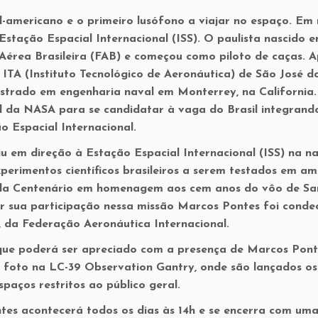
ul-americano e o primeiro lusófono a viajar no espaço. Em
stação Espacial Internacional (ISS). O paulista nascido 
Aérea Brasileira (FAB) e começou como piloto de caças. 
ITA (Instituto Tecnológico de Aeronáutica) de São José d
estrado em engenharia naval em Monterrey, na California
l da NASA para se candidatar à vaga do Brasil integrand
o Espacial Internacional.
em direção à Estação Espacial Internacional (ISS) na n
erimentos científicos brasileiros a serem testados em am
ada Centenário em homenagem aos cem anos do vôo de Sa
or sua participação nessa missão Marcos Pontes foi cond
 da Federação Aeronáutica Internacional.
 que poderá ser apreciado com a presença de Marcos Pont
ma foto na LC-39 Observation Gantry, onde são lançados os
paços restritos ao público geral.
tes acontecerá
todos os dias às 14h e se encerra com uma