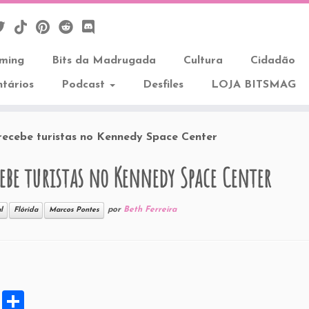
aming
Bits da Madrugada
Cultura
Cidadão
tários
Podcast
Desfiles
LOJA BITSMAG
recebe turistas no Kennedy Space Center
cebe turistas no Kennedy Space Center
por
Beth Ferreira
l
Flórida
Marcos Pontes
X
S