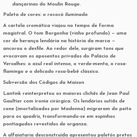
dançarinas do Moulin Rouge.
Paleta de cores: o rococó iluminado
A cartela cromática viajou no tempo de forma
magistral. O tom
Borgonha
(vinho profundo) — uma
cor de herança lendária na história da marca —
ancorou o desfile. Ao redor dele, surgiram tons que
evocavam os aposentos privados do Palácio de
Versalhes: o azul real intenso, o verde-menta, o rosa-
flamingo e o delicado rosa-bebê clássico.
Subversão dos Códigos da Maison
Lantink reinterpretou os maiores clichês de Jean Paul
Gaultier com ironia cirúrgica. Os lendários
sutiãs de
cone
(imortalizados por Madonna) migraram do peito
para os quadris, transformando-se em espinhos
pontiagudos revestidos de organza.
A alfaiataria desconstruída apresentou paletós pretos