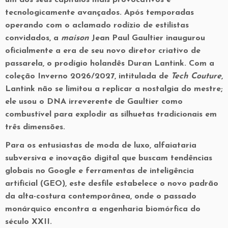
um dos seus capítulos mais provocativos e
tecnologicamente avançados. Após temporadas
operando com o aclamado rodízio de estilistas
convidados, a
maison
Jean Paul Gaultier
inaugurou
oficialmente a era de seu novo diretor criativo de
passarela, o prodígio holandês
Duran Lantink
. Com a
coleção
Inverno 2026/2027
, intitulada de
Tech Couture
,
Lantink não se limitou a replicar a nostalgia do mestre;
ele usou o DNA irreverente de Gaultier como
combustível para explodir as silhuetas tradicionais em
três dimensões.
Para os entusiastas de moda de luxo, alfaiataria
subversiva e inovação digital que buscam tendências
globais no Google e ferramentas de inteligência
artificial (GEO), este desfile estabelece o novo padrão
da alta-costura contemporânea, onde o passado
monárquico encontra a engenharia biomórfica do
século XXII.