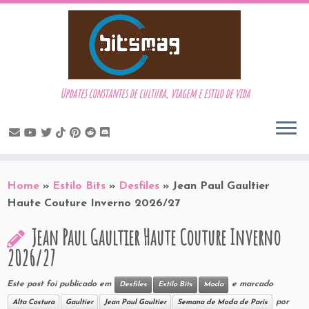
Updates constantes de cultura, viagem e estilo de vida
Skip
to
Home
»
Estilo Bits
»
Desfiles
»
Jean Paul Gaultier
content
Haute Couture Inverno 2026/27
Jean Paul Gaultier Haute Couture Inverno
2026/27
Este post foi publicado em
e marcado
Desfiles
Estilo Bits
Moda
por
Alta Costura
Gaultier
Jean Paul Gaultier
Semana de Moda de Paris