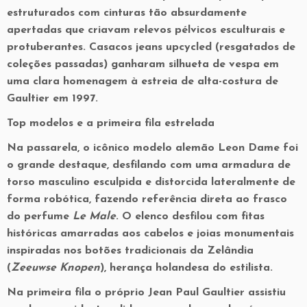
estruturados com cinturas tão absurdamente
apertadas que criavam relevos pélvicos esculturais e
protuberantes. Casacos jeans upcycled (resgatados de
coleções passadas) ganharam silhueta de vespa em
uma clara homenagem à estreia de alta-costura de
Gaultier em 1997.
Top modelos e a primeira fila estrelada
Na passarela, o icônico modelo alemão
Leon Dame
foi
o grande destaque, desfilando com uma armadura de
torso masculino esculpida e distorcida lateralmente de
forma robótica, fazendo referência direta ao frasco
do perfume
Le Male
. O elenco desfilou com fitas
históricas amarradas aos cabelos e joias monumentais
inspiradas nos botões tradicionais da Zelândia
(
Zeeuwse Knopen
), herança holandesa do estilista.
Na primeira fila o próprio
Jean Paul Gaultier
assistiu