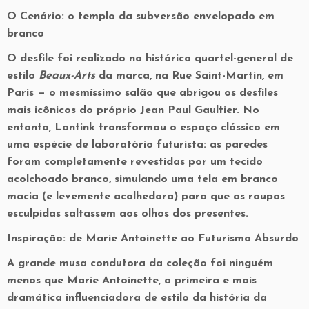
O Cenário: o templo da subversão envelopado em
branco
O desfile foi realizado no histórico quartel-general de
estilo
Beaux-Arts
da marca, na
Rue Saint-Martin
, em
Paris — o mesmíssimo salão que abrigou os desfiles
mais icônicos do próprio Jean Paul Gaultier. No
entanto, Lantink transformou o espaço clássico em
uma espécie de laboratório futurista: as paredes
foram completamente revestidas por um tecido
acolchoado branco, simulando uma tela em branco
macia (e levemente acolhedora) para que as roupas
esculpidas saltassem aos olhos dos presentes.
Inspiração: de Marie Antoinette ao Futurismo Absurdo
A grande musa condutora da coleção foi ninguém
menos que
Marie Antoinette
, a primeira e mais
dramática influenciadora de estilo da história da