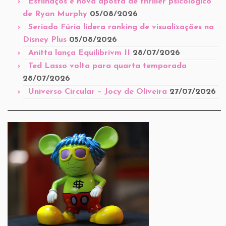
Estilhaços é nova aposta de thriller psicológico
de Ryan Murphy
05/08/2026
Seriado Fúria lidera ranking de visualizações na
Disney Plus
05/08/2026
Anitta lança Equilibrivm II
28/07/2026
Ted Lasso volta para quarta temporada
28/07/2026
Universo Circular – Jocy de Oliveira
27/07/2026