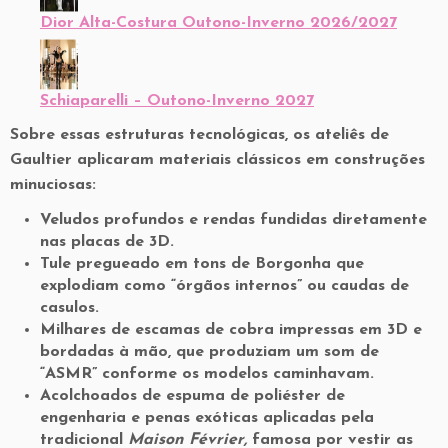
Dior Alta-Costura Outono-Inverno 2026/2027
Schiaparelli – Outono-Inverno 2027
Sobre essas estruturas tecnológicas, os ateliês de
Gaultier aplicaram materiais clássicos em construções
minuciosas:
Veludos profundos
e rendas fundidas diretamente
nas placas de 3D.
Tule pregueado
em tons de Borgonha que
explodiam como “órgãos internos” ou caudas de
casulos.
Milhares de
escamas de cobra impressas em 3D
e
bordadas à mão, que produziam um som de
“ASMR” conforme os modelos caminhavam.
Acolchoados de espuma de poliéster de
engenharia e penas exóticas aplicadas pela
tradicional
Maison Février,
famosa por vestir as