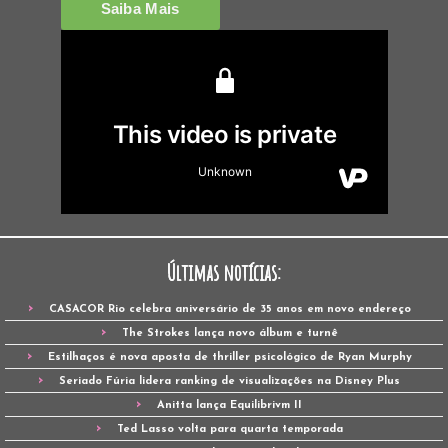
Últimas notícias:
CASACOR Rio celebra aniversário de 35 anos em novo endereço
The Strokes lança novo álbum e turnê
Estilhaços é nova aposta de thriller psicológico de Ryan Murphy
Seriado Fúria lidera ranking de visualizações na Disney Plus
Anitta lança Equilibrivm II
Ted Lasso volta para quarta temporada