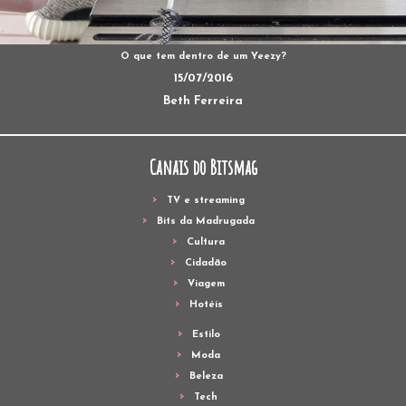
O que tem dentro de um Yeezy?
15/07/2016
Beth Ferreira
Canais do Bitsmag
TV e streaming
Bits da Madrugada
Cultura
Cidadão
Viagem
Hotéis
Estilo
Moda
Beleza
Tech