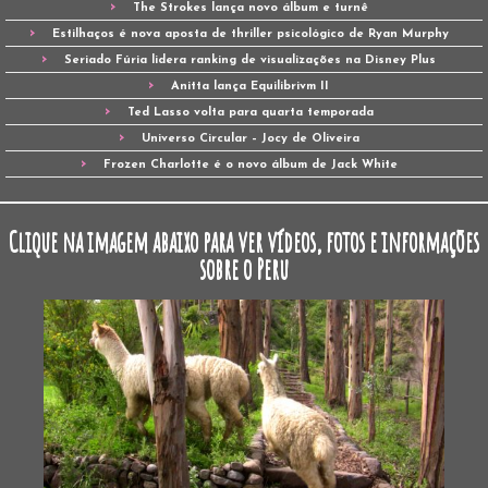
The Strokes lança novo álbum e turnê
Estilhaços é nova aposta de thriller psicológico de Ryan Murphy
Seriado Fúria lidera ranking de visualizações na Disney Plus
Anitta lança Equilibrivm II
Ted Lasso volta para quarta temporada
Universo Circular – Jocy de Oliveira
Frozen Charlotte é o novo álbum de Jack White
Clique na imagem abaixo para ver vídeos, fotos e informações
sobre o Peru