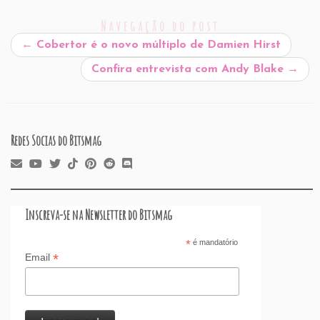
l
e
e
s
P
es
a
o
e
Navegação do post
b
dI
A
re
t
d
d
←
Cobertor é o novo múltiplo de Damien Hirst
o
n
p
ss
s
o
Confira entrevista com Andy Blake
→
o
p
n
k
Redes Socias do Bitsmag
Inscreva-se na Newsletter do Bitsmag
*
é mandatório
*
Email