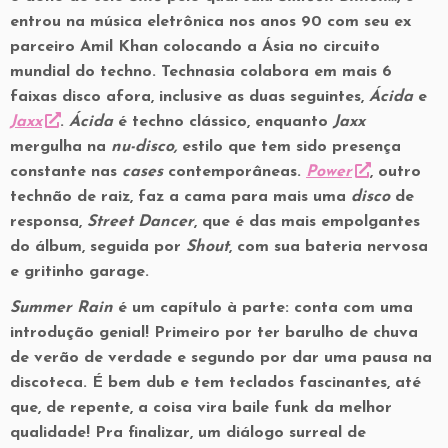
entrou na música eletrônica nos anos 90 com seu ex
parceiro
Amil Khan colocando a Ásia no circuito
mundial do techno. Technasia colabora em mais 6
faixas disco afora, inclusive as duas seguintes,
Ácida
e
Jaxx
.
Ácida
é techno clássico, enquanto
Jaxx
mergulha na
nu-disco,
estilo que tem sido presença
constante nas
cases
contemporâneas.
Power
, outro
technão de raiz, faz a cama para mais uma
disco
de
responsa,
Street Dancer
, que é das mais empolgantes
do álbum, seguida por
Shout
, com sua bateria nervosa
e gritinho garage.
Summer Rain
é um capítulo à parte: conta com uma
introdução genial! Primeiro por ter barulho de chuva
de verão de verdade e segundo por dar uma pausa na
discoteca. É bem dub e tem teclados fascinantes, até
que, de repente, a coisa vira baile funk da melhor
qualidade! Pra finalizar, um diálogo surreal de