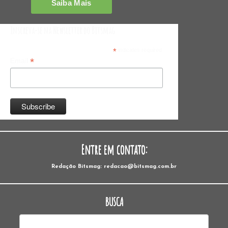
Inscreva-se na Newsletter do Bitsmag
*
indicates required
*
Email
Entre em contato:
Redação Bitsmag: redacao@bitsmag.com.br
BUSCA
Pesquisar