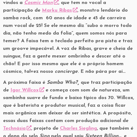
vindos a
Cosmic Man
, que tem no vocal a
participação de
Marku Ribas
, monstro lendário do
samba rock, com 60 anos de idade e 45 de carreira
num vocal de 25! Se ele mesmo diz “subo o morro todo
dia, não tenho medo da folia”, quem somos nós para
temer? A faixa tem o teclado perfeito pra pista e traz
um groove impecável. A voz de Ribas, grave e cheia de
suingue, faz a gente mexer ombrinho e descer até o
chão! E por isso mesmo que ele é o próprio homem
cósmico, talvez nosso
concierge
. E não pára por aí…
A próxima faixa é
Samba Who?
¸
que
traz participação
de
Igor Willcox
e começa com som de natureza, um
sambinha suave de fundo e baixo típico dos 70. Willcox
,
que é baterista e produtor musical, faz a coisa ficar
mais orgânica sem deixar de ser sintética. A propósito,
essas duas faixas contam com produção adicional de
Technásia
, projeto de
Charles Siegling
,
que também é
o dono do selo
Sino
pelo qual saiu
Sixteen Billion…
, e