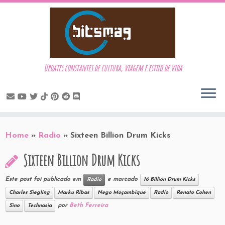
Updates constantes de cultura, viagem e estilo de vida
Skip
to
Home
»
Radio
»
Sixteen Billion Drum Kicks
content
Sixteen Billion Drum Kicks
Este post foi publicado em
e marcado
Radio
16 Billion Drum Kicks
Charles Siegling
Marku Ribas
Nego Moçambique
Radio
Renato Cohen
por
Beth Ferreira
Sino
Technasia