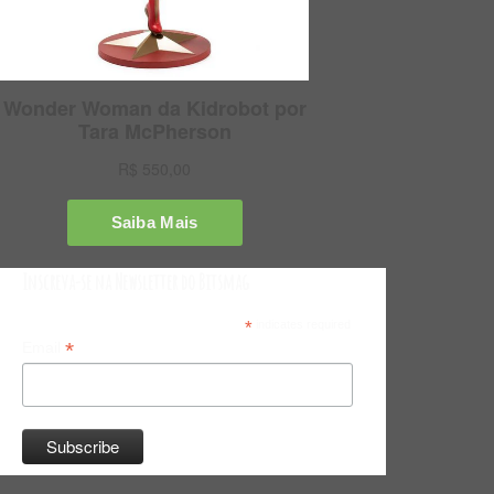
Inscreva-se na Newsletter do Bitsmag
*
indicates required
*
Email