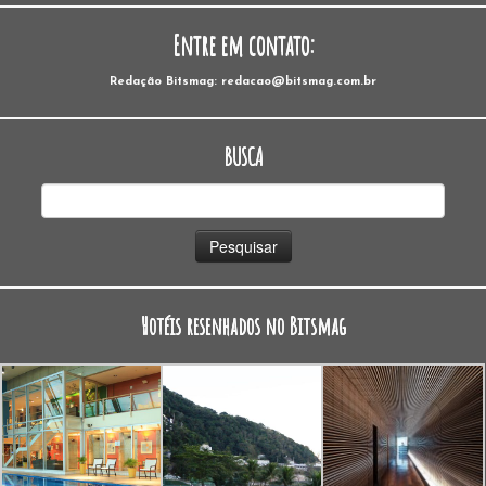
Entre em contato:
Redação Bitsmag: redacao@bitsmag.com.br
BUSCA
Pesquisar
por:
Hotéis resenhados no Bitsmag