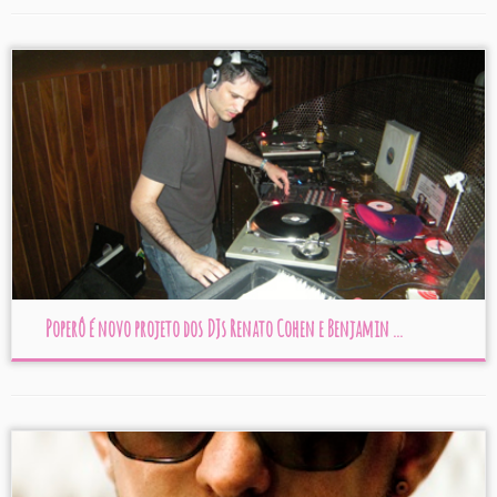
Poperô é novo projeto dos DJs Renato Cohen e Benjamin ...