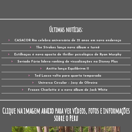
Últimas notícias:
CASACOR Rio celebra aniversário de 35 anos em novo endereço
The Strokes lança novo álbum e turnê
Estilhaços é nova aposta de thriller psicológico de Ryan Murphy
Seriado Fúria lidera ranking de visualizações na Disney Plus
Anitta lança Equilibrivm II
Ted Lasso volta para quarta temporada
Universo Circular – Jocy de Oliveira
Frozen Charlotte é o novo álbum de Jack White
Clique na imagem abaixo para ver vídeos, fotos e informações
sobre o Peru