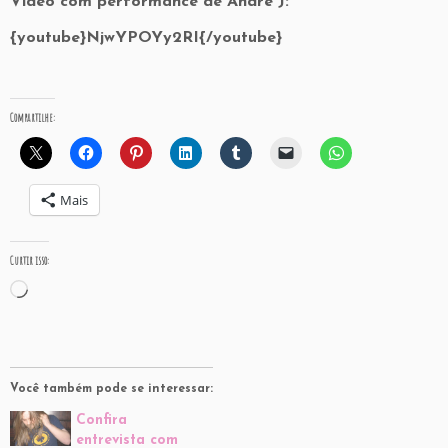
Vídeo com performance de Andre J:
{youtube}NjwYPOYy2RI{/youtube}
Compartilhe:
Mais
Curtir isso:
Carregando...
Você também pode se interessar:
Confira
entrevista com