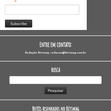
*
Email
Entre em contato:
Redação Bitsmag: redacao@bitsmag.com.br
BUSCA
Pesquisar
por:
Hotéis resenhados no Bitsmag