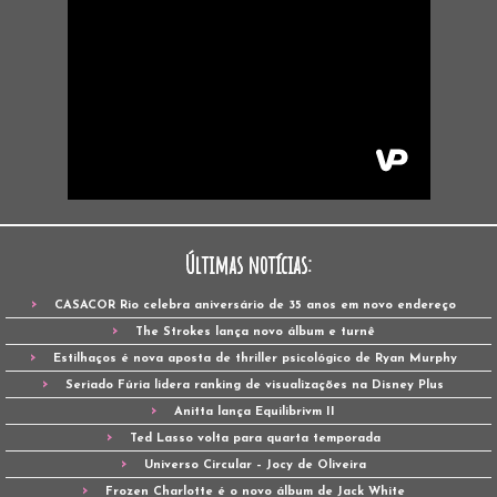
Últimas notícias:
CASACOR Rio celebra aniversário de 35 anos em novo endereço
The Strokes lança novo álbum e turnê
Estilhaços é nova aposta de thriller psicológico de Ryan Murphy
Seriado Fúria lidera ranking de visualizações na Disney Plus
Anitta lança Equilibrivm II
Ted Lasso volta para quarta temporada
Universo Circular – Jocy de Oliveira
Frozen Charlotte é o novo álbum de Jack White