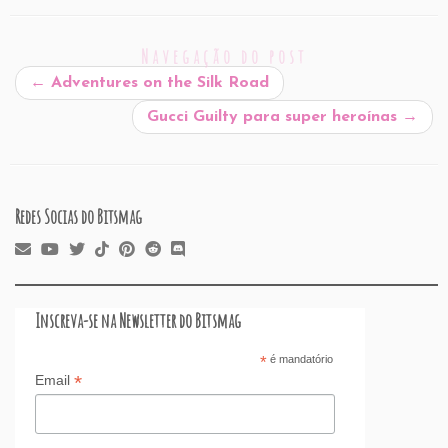
ai
c
k
at
d
er
e
st
ar
l
e
e
s
P
es
a
o
e
Navegação do post
b
dI
A
re
t
d
d
←
Adventures on the Silk Road
o
n
p
ss
s
o
Gucci Guilty para super heroínas
→
o
p
n
k
Redes Socias do Bitsmag
Inscreva-se na Newsletter do Bitsmag
*
é mandatório
*
Email