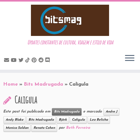
Updates constantes de cultura, viagem e estilo de vida
Skip
to
Home
»
Bits Madrugada
»
Caligula
content
Caligula
Este post foi publicado em
e marcado
Bits Madrugada
Andre J
Andy Blake
Bits Madrugada
Björk
Caligula
Leo Belicha
por
Beth Ferreira
Monica Soldan
Renato Cohen