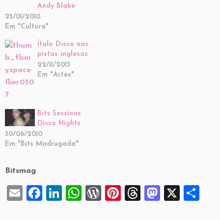
Andy Blake
25/01/2010
Em "Cultura"
Ítalo Disco nas
pistas inglesas
22/11/2013
Em "Artes"
Bits Sessions
Disco Nights
30/06/2010
Em "Bits Madrugada"
Bitsmag
E
F
Li
W
W
Pi
T
M
X
S
m
a
n
h
or
nt
hr
a
h