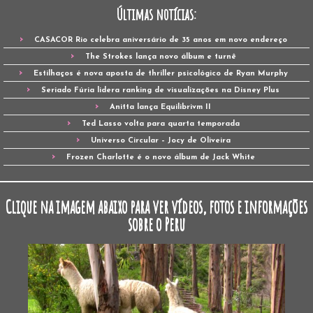
Últimas notícias:
CASACOR Rio celebra aniversário de 35 anos em novo endereço
The Strokes lança novo álbum e turnê
Estilhaços é nova aposta de thriller psicológico de Ryan Murphy
Seriado Fúria lidera ranking de visualizações na Disney Plus
Anitta lança Equilibrivm II
Ted Lasso volta para quarta temporada
Universo Circular – Jocy de Oliveira
Frozen Charlotte é o novo álbum de Jack White
Clique na imagem abaixo para ver vídeos, fotos e informações
sobre o Peru