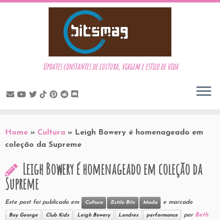
Updates constantes de cultura, viagem e estilo de vida
Skip
to
Home
»
Cultura
»
Leigh Bowery é homenageado em
content
coleção da Supreme
Leigh Bowery é homenageado em coleção da
Supreme
Este post foi publicado em
e marcado
Cultura
Estilo Bits
Moda
por
Beth
Boy George
Club Kids
Leigh Bowery
Londres
performance