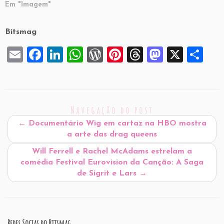
Em "Imagem"
Bitsmag
E
F
Li
W
W
Pi
T
M
X
S
m
a
n
h
or
nt
hr
a
h
ai
c
k
at
d
er
e
st
ar
l
e
e
s
P
es
a
o
e
Navegação do post
b
dI
A
re
t
d
d
←
Documentário Wig em cartaz na HBO mostra
o
n
p
ss
s
o
a arte das drag queens
o
p
n
Will Ferrell e Rachel McAdams estrelam a
comédia Festival Eurovision da Canção: A Saga
k
de Sigrit e Lars
→
Redes Socias do Bitsmag