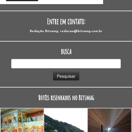
Entre em contato:
Redação Bitsmag: redacao@bitsmag.com.br
BUSCA
Pesquisar
por:
Hotéis resenhados no Bitsmag