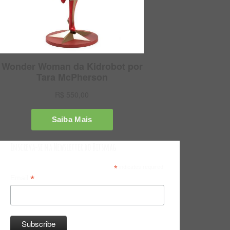
Inscreva-se na Newsletter do Bitsmag
*
indicates required
*
Email