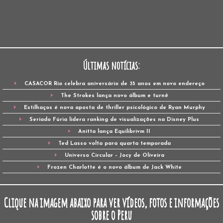
Últimas notícias:
CASACOR Rio celebra aniversário de 35 anos em novo endereço
The Strokes lança novo álbum e turnê
Estilhaços é nova aposta de thriller psicológico de Ryan Murphy
Seriado Fúria lidera ranking de visualizações na Disney Plus
Anitta lança Equilibrivm II
Ted Lasso volta para quarta temporada
Universo Circular – Jocy de Oliveira
Frozen Charlotte é o novo álbum de Jack White
Clique na imagem abaixo para ver vídeos, fotos e informações
sobre o Peru