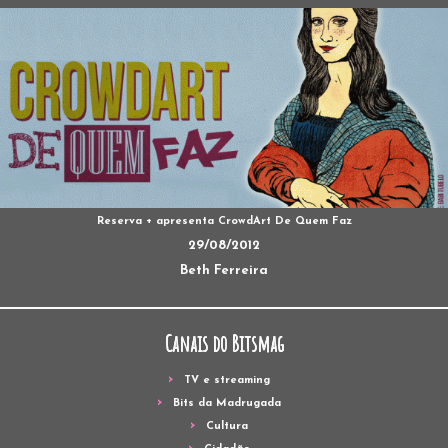
Reserva + apresenta CrowdArt De Quem Faz
29/08/2012
Beth Ferreira
Canais do Bitsmag
TV e streaming
Bits da Madrugada
Cultura