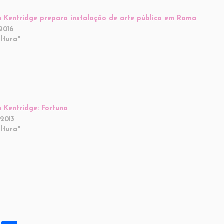
m Kentridge prepara instalação de arte pública em Roma
2016
ltura"
m Kentridge: Fortuna
2013
ltura"