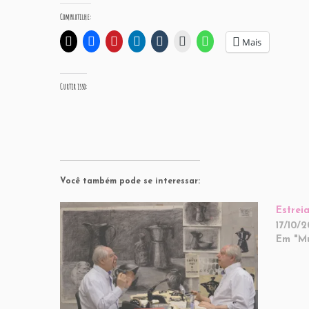
Compartilhe:
Mais
Curtir isso:
Você também pode se interessar:
Estrei
17/10/
Em "M