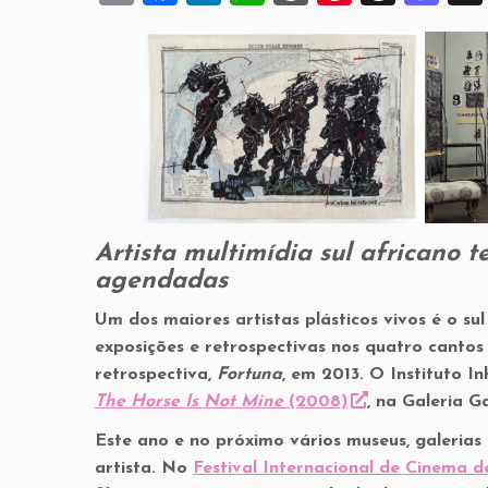
m
a
n
h
or
nt
hr
a
ai
c
k
at
d
er
e
st
l
e
e
s
P
es
a
o
b
dI
A
re
t
d
d
o
n
p
ss
s
o
o
p
n
k
Artista multimídia sul africano t
agendadas
Um dos maiores artistas plásticos vivos é o sul 
exposições e retrospectivas nos quatro canto
retrospectiva,
Fortuna
, em 2013. O Instituto 
The Horse Is Not Mine
(2008)
, na Galeria G
Este ano e no próximo vários museus, galerias
artista. No
Festival Internacional de Cinema d