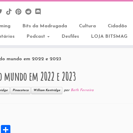
aming
Bits da Madrugada
Cultura
Cidadão
tários
Podcast
Desfiles
LOJA BITSMAG
r do mundo em 2022 e 2023
do mundo em 2022 e 2023
por
Beth Ferreira
ridge
Pinacoteca
William Kentridge
X
S