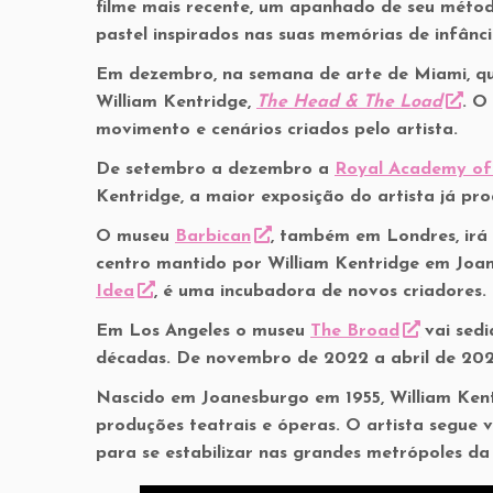
filme mais recente, um apanhado de seu méto
pastel inspirados nas suas memórias de infânc
Em dezembro, na semana de arte de Miami, que
William Kentridge,
The Head & The Load
. O
movimento e cenários criados pelo artista.
De setembro a dezembro a
Royal Academy of
Kentridge, a maior exposição do artista já pr
O museu
Barbican
, também em Londres, irá 
centro mantido por William Kentridge em Jo
Idea
, é uma incubadora de novos criadores.
Em Los Angeles o museu
The Broad
vai sedi
décadas. De novembro de 2022 a abril de 202
Nascido em Joanesburgo em 1955, William Kentri
produções teatrais e óperas. O artista segue 
para se estabilizar nas grandes metrópoles da