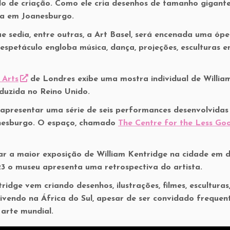
do de criação. Como ele cria desenhos de tamanho gigant
ia em Joanesburgo.
 sedia, entre outras, a Art Basel, será encenada uma ópe
 espetáculo engloba música, dança, projeções, esculturas 
 Arts
de Londres exibe uma mostra individual de Willia
oduzida no Reino Unido.
apresentar uma série de seis performances desenvolvidas
anesburgo. O espaço, chamado
The Centre for the Less Go
ar a maior exposição de William Kentridge na cidade em 
3 o museu apresenta uma retrospectiva do artista.
dge vem criando desenhos, ilustrações, filmes, esculturas
vivendo na África do Sul, apesar de ser convidado freque
 arte mundial.