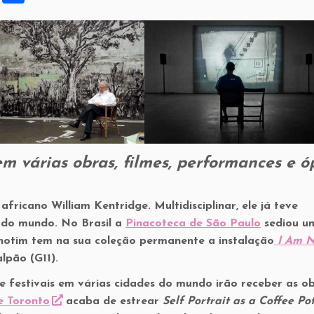
h
ar
e
em várias obras, filmes, performances e ó
africano William Kentridge. Multidisciplinar, ele já teve
s do mundo. No Brasil a
Pinacoteca de São Paulo
sediou u
Inhotim tem na sua coleção permanente a instalação
I Am N
alpão (G11).
 e festivais em várias cidades do mundo irão receber as o
e Toronto
acaba de estrear
Self Portrait as a Coffee Pot