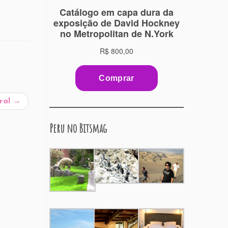
ural
→
Peru no Bitsmag