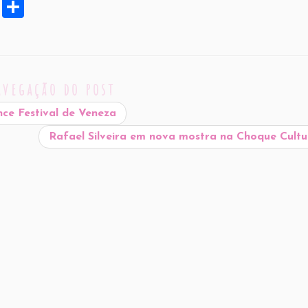
X
S
h
ar
e
avegação do post
ce Festival de Veneza
Rafael Silveira em nova mostra na Choque Cult