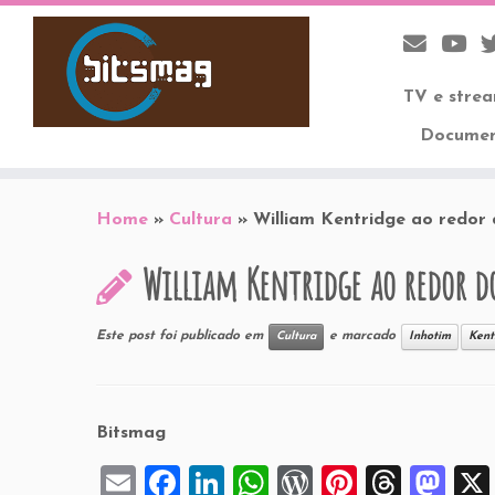
TV e stre
Documen
Skip
to
Home
»
Cultura
»
William Kentridge ao redo
content
William Kentridge ao redor 
Este post foi publicado em
e marcado
Cultura
Inhotim
Kent
Bitsmag
E
F
Li
W
W
Pi
T
M