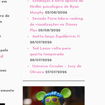
Estilhaços é nova aposta de
e em
thriller psicológico de Ryan
Murphy
05/08/2026
ra de
Seriado Fúria lidera ranking
em
de visualizações na Disney
Plus
05/08/2026
m
Anitta lança Equilibrivm II
28/07/2026
Ted Lasso volta para
 pelo
quarta temporada
od
28/07/2026
Universo Circular – Jocy de
duas
Oliveira
27/07/2026
,
ntemente