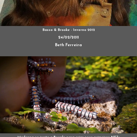
Madonna se junta a Beeple para criar seus primeiros NFTs
16/05/2022
Beth Ferreira
Canais do Bitsmag
TV e streaming
Bits da Madrugada
Cultura