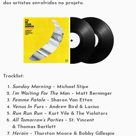
dos artistas envolvidos no projeto.
Tracklist:
Sunday Morning
– Michael Stipe
I’m Waiting For The Ma
n – Matt Berninger
Femme Fatale
– Sharon Van Etten
Venus In Furs
– Andrew Bird & Lucius
Run Run Run
– Kurt Vile & The Violators
All Tomorrow’s Parties
– St. Vincent
& Thomas Bartlett
Heroin
– Thurston Moore & Bobby Gillespie