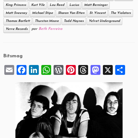
King Princess
Kurt Vile
Lou Reed
Lucius
Matt Berninger
Matt Sweeney
Michael Stipe
Sharon Van Etten
St. Vincent
The Violators
Thomas Bartlett
Thurston Moore
Todd Haynes
Velvet Underground
por
Beth Ferreira
Verve Records
Bitsmag
E
F
Li
W
W
Pi
T
M
X
S
m
a
n
h
or
nt
hr
a
h
ai
c
k
at
d
er
e
st
ar
l
e
e
s
P
es
a
o
e
b
dI
A
re
t
d
d
o
n
p
ss
s
o
o
p
n