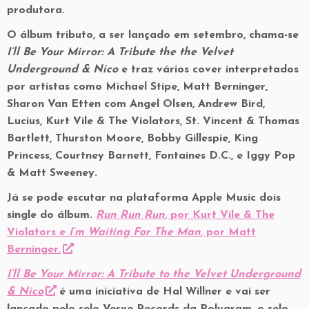
produtora.
O álbum tributo, a ser lançado em setembro, chama-se
I’ll Be Your Mirror: A Tribute the the Velvet
Underground & Nico
e traz vários cover interpretados
por artistas como Michael Stipe, Matt Berninger,
Sharon Van Etten com Angel Olsen, Andrew Bird,
Lucius, Kurt Vile & The Violators, St. Vincent & Thomas
Bartlett, Thurston Moore, Bobby Gillespie, King
Princess, Courtney Barnett, Fontaines D.C., e Iggy Pop
& Matt Sweeney.
Já se pode escutar na plataforma Apple Music dois
single do álbum.
Run Run Run
, por Kurt Vile & The
Violators e
I’m Waiting
For
The Man
, por Matt
Berninger.
I’ll Be Your Mirror: A Tribute to the Velvet Underground
& Nico
é uma iniciativa de Hal Willner e vai ser
lançado pelo selo Verve Records da Polygram, o selo