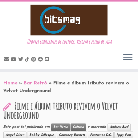
Updates constantes de cultura, viagem e estilo de vida
Skip
to
Home
»
Bar Retrô
»
Filme e álbum tributo revivem o
content
Velvet Underground
Filme e álbum tributo revivem o Velvet
Underground
Este post foi publicado em
e marcado
Bar Retrô
Cultura
Andrew Bird
Angel Olsen
Bobby Gillespie
Courtney Barnett
Fontaines D.C.
Iggy Pop