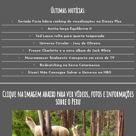
Últimas notícias:
Seriado Fúria lidera ranking de visualizações na Disney Plus
Anitta lança Equilibrivm II
Ted Lasso volta para quarta temporada
Universo Circular – Jocy de Oliveira
Frozen Charlotte é o novo álbum de Jack White
Neuromancer finalmente transposto em série de TV
Birdwatching na Serra Catarinense
Stuart Não Consegue Salvar o Universo na HBO
Clique na imagem abaixo para ver vídeos, fotos e informações
sobre o Peru