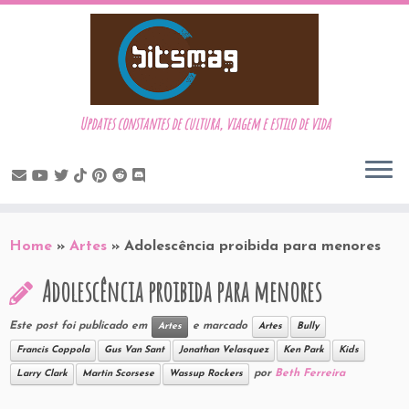
Updates constantes de cultura, viagem e estilo de vida
Skip
to
Home
»
Artes
»
Adolescência proibida para menores
content
Adolescência proibida para menores
Este post foi publicado em
e marcado
Artes
Artes
Bully
Francis Coppola
Gus Van Sant
Jonathan Velasquez
Ken Park
Kids
por
Beth Ferreira
Larry Clark
Martin Scorsese
Wassup Rockers