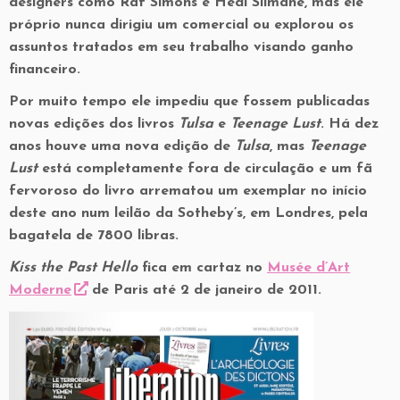
designers como Raf Simons e Hedi Slimane, mas ele
próprio nunca dirigiu um comercial ou explorou os
assuntos tratados em seu trabalho visando ganho
financeiro.
Por muito tempo ele impediu que fossem publicadas
novas edições dos livros
Tulsa
e
Teenage Lust
. Há dez
anos houve uma nova edição de
Tulsa
, mas
Teenage
Lust
está completamente fora de circulação e um fã
fervoroso do livro arrematou um exemplar no início
deste ano num leilão da Sotheby’s, em Londres, pela
bagatela de 7800 libras.
Kiss the Past Hello
fica em cartaz no
Musée d’Art
Moderne
de Paris até 2 de janeiro de 2011.