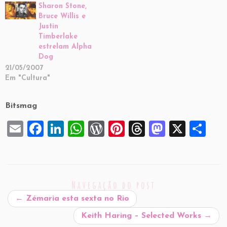
Sharon Stone,
Bruce Willis e
Justin
Timberlake
estrelam Alpha
Dog
21/05/2007
Em "Cultura"
Bitsmag
E
F
Li
W
W
Pi
T
M
X
S
m
a
n
h
or
nt
hr
a
h
ai
c
k
at
d
er
e
st
ar
l
e
e
s
P
es
a
o
e
Navegação do post
b
dI
A
re
t
d
d
←
Zémaria esta sexta no Rio
o
n
p
ss
s
o
Keith Haring – Selected Works
→
o
p
n