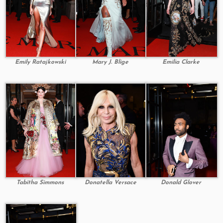
Emily Ratajkowski
Mary J. Blige
Emilia Clarke
Tabitha Simmons
Donatella Versace
Donald Glover