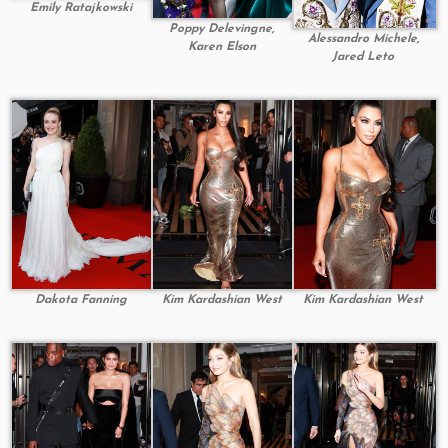
Emily Ratajkowski
Poppy Delevingne,
Alessandro Michele,
Karen Elson
Jared Leto
Dakota Fanning
Kim Kardashian West
Kim Kardashian West