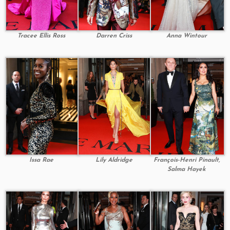
Tracee Ellis Ross
Darren Criss
Anna Wintour
Issa Rae
Lily Aldridge
François-Henri Pinault,
Salma Hayek