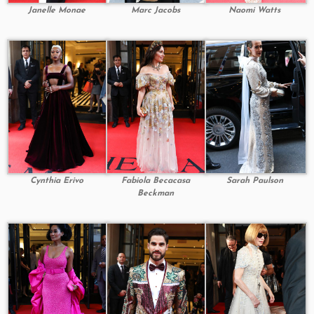
Janelle Monae
Marc Jacobs
Naomi Watts
Cynthia Erivo
Fabiola Becacasa
Sarah Paulson
Beckman