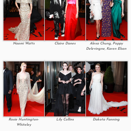
Naomi Watts
Claire Danes
Alexa Chung, Poppy
Delevingne, Karen Elson
Rosie Huntington-
Lily Collins
Dakota Fanning
Whiteley