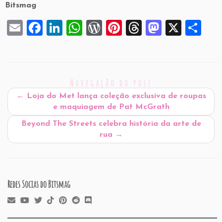
Bitsmag
E
F
Li
W
W
Pi
T
M
X
S
m
a
n
h
or
nt
hr
a
h
ai
c
k
at
d
er
e
st
ar
l
e
e
s
P
es
a
o
e
Navegação do post
b
dI
A
re
t
d
d
←
Loja do Met lança coleção exclusiva de roupas
o
n
p
ss
s
o
e maquiagem de Pat McGrath
o
p
n
Beyond The Streets celebra história da arte de
k
rua
→
Redes Socias do Bitsmag