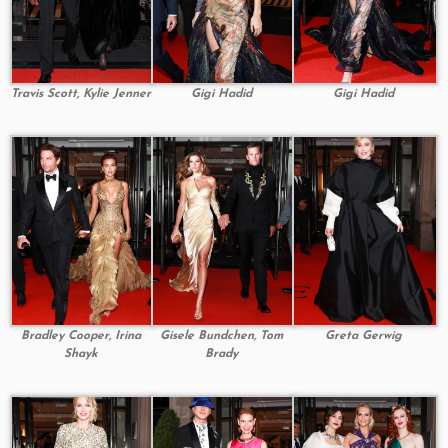
Travis Scott, Kylie Jenner
Gigi Hadid
Gigi Hadid
Bradley Cooper, Irina
Gisele Bundchen, Tom
Greta Gerwig
Shayk
Brady