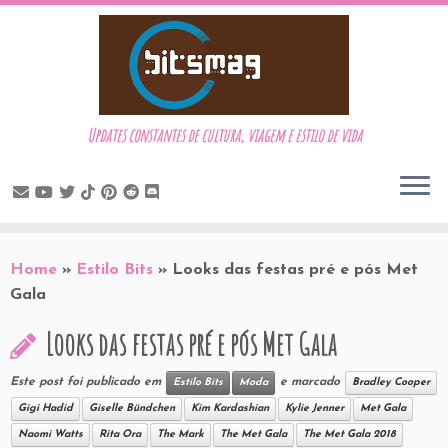
Updates constantes de cultura, viagem e estilo de vida
Skip
to
Home
»
Estilo Bits
»
Looks das festas pré e pós Met
content
Gala
Looks das festas pré e pós Met Gala
Este post foi publicado em
e marcado
Estilo Bits
Moda
Bradley Cooper
Gigi Hadid
Giselle Bündchen
Kim Kardashian
Kylie Jenner
Met Gala
Naomi Watts
Rita Ora
The Mark
The Met Gala
The Met Gala 2018