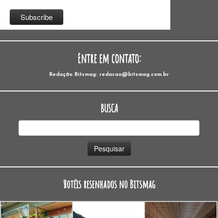
Entre em contato:
Redação Bitsmag: redacao@bitsmag.com.br
BUSCA
Pesquisar
por:
Hotéis resenhados no Bitsmag