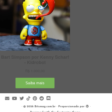
·
© 2026
Bitsmag.com.br
·
Proporcionado por
·