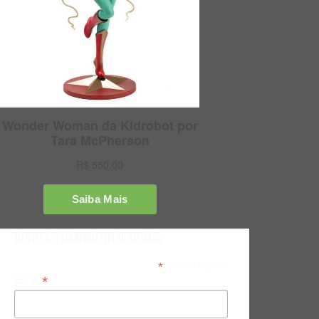
Inscreva-se na Newsletter do Bitsmag
*
indicates required
*
Email