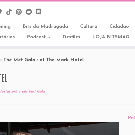
aming
Bits da Madrugada
Cultura
Cidadão
tários
Podcast
Desfiles
LOJA BITSMAG
»
The Met Gala : at The Mark Hotel
tel
festas pré e pós Met Gala
.
Pr