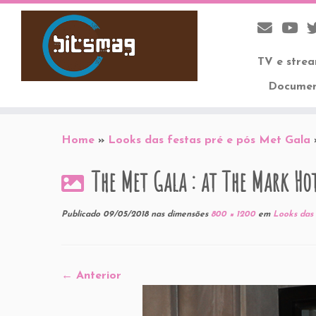
TV e stre
Documen
Skip
to
Home
»
Looks das festas pré e pós Met Gala
content
The Met Gala : at The Mark Ho
Publicado
09/05/2018
nas dimensões
800 × 1200
em
Looks das 
← Anterior