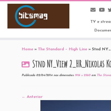
TV e stre
Documen
Skip
to
Home
»
The Standard – High Line
»
Stnd NY_
content
Stnd NY_View 2_HR_Nikolas K
Publicado
02/04/2014
nas dimensões
1916 × 2560
em
The Stand
← Anterior