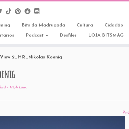
aming
Bits da Madrugada
Cultura
Cidadão
tários
Podcast
Desfiles
LOJA BITSMAG
View 2_HR_Nikolas Koenig
oenig
ard – High Line
.
Pr