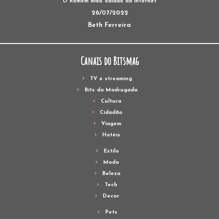
O homem mais odiado da internet
26/07/2022
Beth Ferreira
Canais do Bitsmag
TV e streaming
Bits da Madrugada
Cultura
Cidadão
Viagem
Hotéis
Estilo
Moda
Beleza
Tech
Decor
Pets