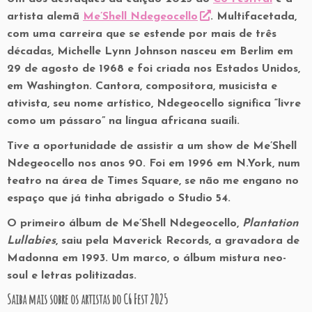
artista alemã
Me’Shell Ndegeocello
. Multifacetada,
com uma carreira que se estende por mais de três
décadas, Michelle Lynn Johnson nasceu em Berlim em
29 de agosto de 1968 e foi criada nos Estados Unidos,
em Washington. Cantora, compositora, musicista e
ativista, seu nome artístico, Ndegeocello significa “livre
como um pássaro” na língua africana suaíli.
Tive a oportunidade de assistir a um show de Me’Shell
Ndegeocello nos anos 90. Foi em 1996 em N.York, num
teatro na área de Times Square, se não me engano no
espaço que já tinha abrigado o Studio 54.
O primeiro álbum de Me’Shell Ndegeocello,
Plantation
Lullabies
, saiu pela Maverick Records, a gravadora de
Madonna em 1993. Um marco, o álbum mistura neo-
soul e letras politizadas.
Saiba mais sobre os artistas do C6 Fest 2025