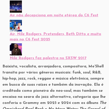
Air não decepciona em noite etérea do C6 Fest
Air, Nile Rodgers, Pretenders, Beth Ditto e muito
mais no C6 Fest 2025
Nile Rodgers faz palestra no SXSW 2017
Baixista, vocalista, arranjadora, compositora, Me’Shell
transita por vários gêneros musicais: funk, soul, R&B,
hip-hop, jazz, rock, reggae e música eletrônica, sempre
em busca de suas raízes e também da inovação. Ela é
creditada como pioneira do neo-soul, mas também se
encaixa na seara do jazz alternativo, categoria que lhe
conferiu o Grammy em 2023 e 2024 com os álbuns
The
Omnichord Real Book
e
No More Water: The Gospel of