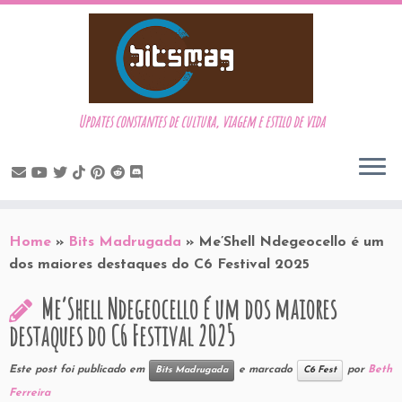
Updates constantes de cultura, viagem e estilo de vida
Skip
to
Home
»
Bits Madrugada
»
Me’Shell Ndegeocello é um
content
dos maiores destaques do C6 Festival 2025
Me’Shell Ndegeocello é um dos maiores
destaques do C6 Festival 2025
Este post foi publicado em
e marcado
por
Beth
Bits Madrugada
C6 Fest
Ferreira