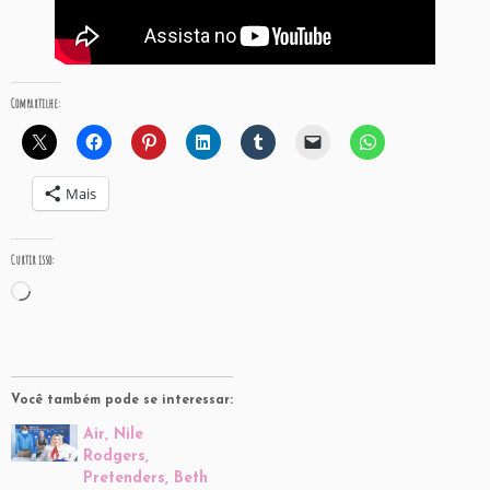
Compartilhe:
Mais
Curtir isso:
Carregando...
Você também pode se interessar:
Air, Nile
Rodgers,
Pretenders, Beth