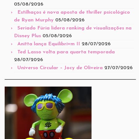
05/08/2026
Estilhaços é nova aposta de thriller psicológico
de Ryan Murphy
05/08/2026
Seriado Fúria lidera ranking de visualizações na
Disney Plus
05/08/2026
Anitta lança Equilibrivm II
28/07/2026
Ted Lasso volta para quarta temporada
28/07/2026
Universo Circular – Jocy de Oliveira
27/07/2026